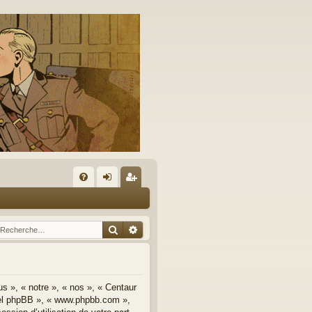
A
FA
on
’e
Q
ne
nr
Rechercher
Recherche avancée
xi
eg
on
ist
re
us », « notre », « nos », « Centaur
iciel phpBB », « www.phpbb.com »,
r