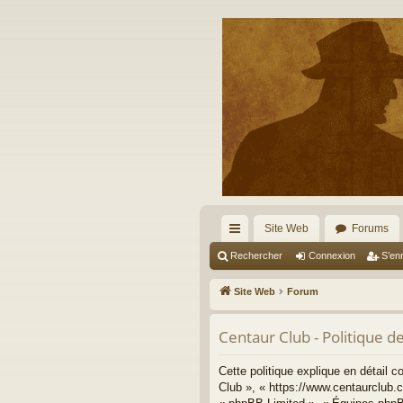
Site Web
Forums
cc
Rechercher
Connexion
S’enr
ès
Site Web
Forum
ra
Centaur Club - Politique de
pi
de
Cette politique explique en détail 
Club », « https://www.centaurclub.c