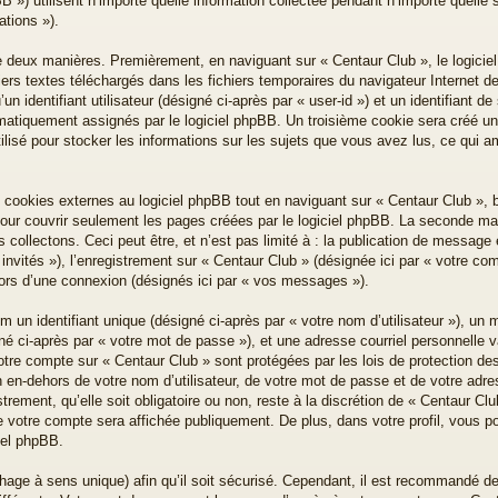
») utilisent n’importe quelle information collectée pendant n’importe quelle se
ations »).
e deux manières. Premièrement, en naviguant sur « Centaur Club », le logici
iers textes téléchargés dans les fichiers temporaires du navigateur Internet d
n identifiant utilisateur (désigné ci-après par « user-id ») et un identifiant de
omatiquement assignés par le logiciel phpBB. Un troisième cookie sera créé un
ilisé pour stocker les informations sur les sujets que vous avez lus, ce qui am
ookies externes au logiciel phpBB tout en naviguant sur « Centaur Club », b
our couvrir seulement les pages créées par le logiciel phpBB. La seconde mani
ollectons. Ceci peut être, et n’est pas limité à : la publication de message en
invités »), l’enregistrement sur « Centaur Club » (désignée ici par « votre c
lors d’une connexion (désignés ici par « vos messages »).
un identifiant unique (désigné ci-après par « votre nom d’utilisateur »), un 
é ci-après par « votre mot de passe »), et une adresse courriel personnelle va
votre compte sur « Centaur Club » sont protégées par les lois de protection d
 en-dehors de votre nom d’utilisateur, de votre mot de passe et de votre adre
trement, qu’elle soit obligatoire ou non, reste à la discrétion de « Centaur C
e votre compte sera affichée publiquement. De plus, dans votre profil, vous p
ciel phpBB.
hage à sens unique) afin qu’il soit sécurisé. Cependant, il est recommandé d