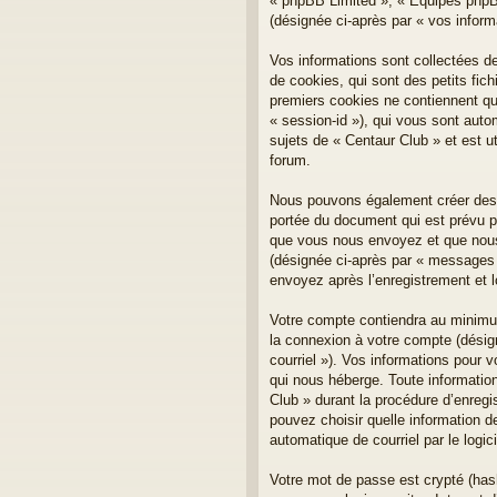
« phpBB Limited », « Équipes phpBB 
(désignée ci-après par « vos inform
Vos informations sont collectées d
de cookies, qui sont des petits fich
premiers cookies ne contiennent qu’u
« session-id »), qui vous sont aut
sujets de « Centaur Club » et est ut
forum.
Nous pouvons également créer des c
portée du document qui est prévu p
que vous nous envoyez et que nous c
(désignée ci-après par « messages 
envoyez après l’enregistrement et 
Votre compte contiendra au minimum 
la connexion à votre compte (désign
courriel »). Vos informations pour 
qui nous héberge. Toute information
Club » durant la procédure d’enregis
pouvez choisir quelle information d
automatique de courriel par le logi
Votre mot de passe est crypté (has