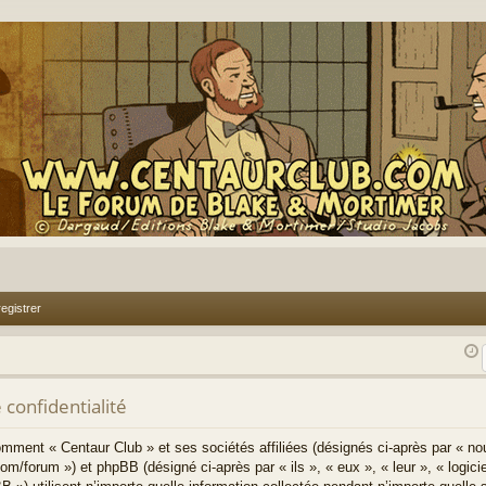
egistrer
 confidentialité
comment « Centaur Club » et ses sociétés affiliées (désignés ci-après par « no
om/forum ») et phpBB (désigné ci-après par « ils », « eux », « leur », « log