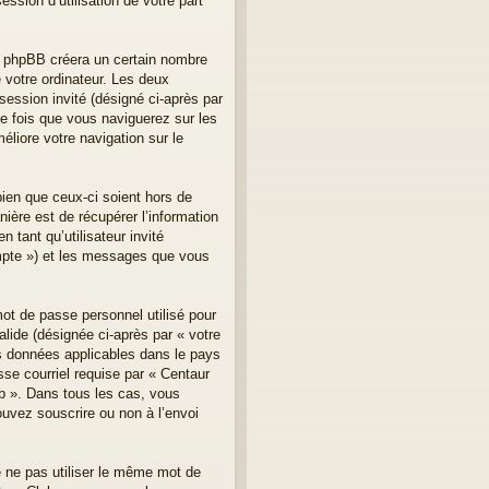
ssion d’utilisation de votre part
el phpBB créera un certain nombre
e votre ordinateur. Les deux
 session invité (désigné ci-après par
e fois que vous naviguerez sur les
éliore votre navigation sur le
ien que ceux-ci soient hors de
ère est de récupérer l’information
 tant qu’utilisateur invité
ompte ») et les messages que vous
mot de passe personnel utilisé pour
lide (désignée ci-après par « votre
es données applicables dans le pays
sse courriel requise par « Centaur
lub ». Dans tous les cas, vous
ouvez souscrire ou non à l’envoi
e ne pas utiliser le même mot de