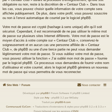
obligatoire ou non, reste à la discrétion de « Centaur Club ». Dans tous
les cas, vous pouvez choisir quelle information de votre compte sera
affichée publiquement. De plus, dans votre profil, vous pouvez souscrire
ou non à l’envoi automatique de courriel par le logiciel phpBB.
Votre mot de passe est crypté (hashage à sens unique) afin qu’il soit
sécurisé. Cependant, il est recommandé de ne pas utiliser le même mot
de passe sur plusieurs sites Internet différents. Votre mot de passe est le
moyen d’accès à votre compte sur « Centaur Club », conservez-le
soigneusement et en aucun cas une personne affiliée de « Centaur
Club », de phpBB ou une d’une tierce partie ne peut vous demander
légitimement votre mot de passe. Si vous oubliez votre mot de passe,
vous pouvez utiliser la fonction « J’ai oublié mon mot de passe » fournie
par le logiciel phpBB. Ce processus vous demandera de fournir votre nom
d’utilisateur et votre courriel, alors le logiciel phpBB générera un nouveau
mot de passe qui vous permettra de vous reconnecter.
Site Web
Forum
Nous contacter
Développé par
phpBB
® Forum Software © phpBB Limited
Style par
Arty
- phpBB 3.2 par MrGaby
Traduit par
phpBB-fr.com
Communauté EzCom
: « Traductions d'extensions & styles pour phpBB 3.2.x & 3.3.x »
Forum hébergé par les services d’
OVH