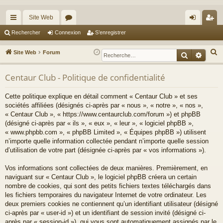
Site Web
cc
or
on
’e
Rechercher
Connexion
S’enregistrer
ès
u
ne
nr
R
Site Web
Forum
Recherche
Reche
ra
m
xi
eg
e
c
Centaur Club - Politique de confidentialité
pi
s
on
ist
h
de
re
Cette politique explique en détail comment « Centaur Club » et ses
e
sociétés affiliées (désignés ci-après par « nous », « notre », « nos »,
r
r
« Centaur Club », « https://www.centaurclub.com/forum ») et phpBB
c
(désigné ci-après par « ils », « eux », « leur », « logiciel phpBB »,
h
« www.phpbb.com », « phpBB Limited », « Équipes phpBB ») utilisent
e
n’importe quelle information collectée pendant n’importe quelle session
d’utilisation de votre part (désignée ci-après par « vos informations »).
r
Vos informations sont collectées de deux manières. Premièrement, en
naviguant sur « Centaur Club », le logiciel phpBB créera un certain
nombre de cookies, qui sont des petits fichiers textes téléchargés dans
les fichiers temporaires du navigateur Internet de votre ordinateur. Les
deux premiers cookies ne contiennent qu’un identifiant utilisateur (désigné
ci-après par « user-id ») et un identifiant de session invité (désigné ci-
après par « session-id »), qui vous sont automatiquement assignés par le