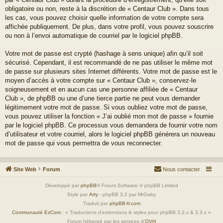
obligatoire ou non, reste à la discrétion de « Centaur Club ». Dans tous
les cas, vous pouvez choisir quelle information de votre compte sera
affichée publiquement. De plus, dans votre profil, vous pouvez souscrire
ou non à l’envoi automatique de courriel par le logiciel phpBB.
Votre mot de passe est crypté (hashage à sens unique) afin qu’il soit
sécurisé. Cependant, il est recommandé de ne pas utiliser le même mot
de passe sur plusieurs sites Internet différents. Votre mot de passe est le
moyen d’accès à votre compte sur « Centaur Club », conservez-le
soigneusement et en aucun cas une personne affiliée de « Centaur
Club », de phpBB ou une d’une tierce partie ne peut vous demander
légitimement votre mot de passe. Si vous oubliez votre mot de passe,
vous pouvez utiliser la fonction « J’ai oublié mon mot de passe » fournie
par le logiciel phpBB. Ce processus vous demandera de fournir votre nom
d’utilisateur et votre courriel, alors le logiciel phpBB générera un nouveau
mot de passe qui vous permettra de vous reconnecter.
Site Web
Forum
Nous contacter
Développé par
phpBB
® Forum Software © phpBB Limited
Style par
Arty
- phpBB 3.2 par MrGaby
Traduit par
phpBB-fr.com
Communauté EzCom
: « Traductions d'extensions & styles pour phpBB 3.2.x & 3.3.x »
Forum hébergé par les services d’
OVH