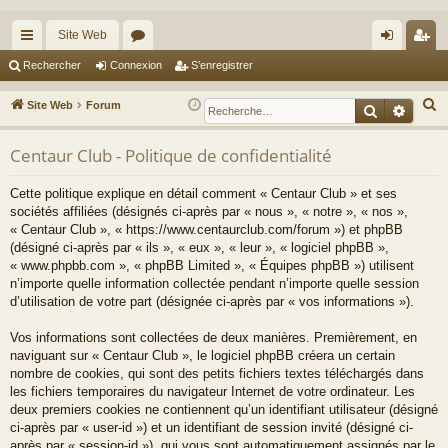
Site Web
cc
or
on
’e
Rechercher
Connexion
S’enregistrer
ès
u
ne
nr
R
Site Web
Forum
Recherche
Reche
ra
m
xi
eg
e
c
Centaur Club - Politique de confidentialité
pi
s
on
ist
h
de
re
Cette politique explique en détail comment « Centaur Club » et ses
e
sociétés affiliées (désignés ci-après par « nous », « notre », « nos »,
r
r
« Centaur Club », « https://www.centaurclub.com/forum ») et phpBB
c
(désigné ci-après par « ils », « eux », « leur », « logiciel phpBB »,
h
« www.phpbb.com », « phpBB Limited », « Équipes phpBB ») utilisent
e
n’importe quelle information collectée pendant n’importe quelle session
d’utilisation de votre part (désignée ci-après par « vos informations »).
r
Vos informations sont collectées de deux manières. Premièrement, en
naviguant sur « Centaur Club », le logiciel phpBB créera un certain
nombre de cookies, qui sont des petits fichiers textes téléchargés dans
les fichiers temporaires du navigateur Internet de votre ordinateur. Les
deux premiers cookies ne contiennent qu’un identifiant utilisateur (désigné
ci-après par « user-id ») et un identifiant de session invité (désigné ci-
après par « session-id »), qui vous sont automatiquement assignés par le