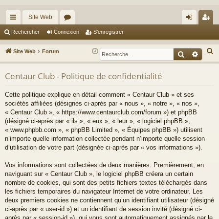
Site Web
cc
or
on
’e
Rechercher
Connexion
S’enregistrer
ès
u
ne
nr
R
Site Web
Forum
Recherche
Reche
ra
m
xi
eg
e
c
Centaur Club - Politique de confidentialité
pi
s
on
ist
h
de
re
Cette politique explique en détail comment « Centaur Club » et ses
e
sociétés affiliées (désignés ci-après par « nous », « notre », « nos »,
r
r
« Centaur Club », « https://www.centaurclub.com/forum ») et phpBB
c
(désigné ci-après par « ils », « eux », « leur », « logiciel phpBB »,
h
« www.phpbb.com », « phpBB Limited », « Équipes phpBB ») utilisent
e
n’importe quelle information collectée pendant n’importe quelle session
d’utilisation de votre part (désignée ci-après par « vos informations »).
r
Vos informations sont collectées de deux manières. Premièrement, en
naviguant sur « Centaur Club », le logiciel phpBB créera un certain
nombre de cookies, qui sont des petits fichiers textes téléchargés dans
les fichiers temporaires du navigateur Internet de votre ordinateur. Les
deux premiers cookies ne contiennent qu’un identifiant utilisateur (désigné
ci-après par « user-id ») et un identifiant de session invité (désigné ci-
après par « session-id »), qui vous sont automatiquement assignés par le