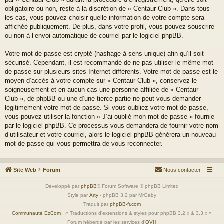
obligatoire ou non, reste à la discrétion de « Centaur Club ». Dans tous
les cas, vous pouvez choisir quelle information de votre compte sera
affichée publiquement. De plus, dans votre profil, vous pouvez souscrire
ou non à l’envoi automatique de courriel par le logiciel phpBB.
Votre mot de passe est crypté (hashage à sens unique) afin qu’il soit
sécurisé. Cependant, il est recommandé de ne pas utiliser le même mot
de passe sur plusieurs sites Internet différents. Votre mot de passe est le
moyen d’accès à votre compte sur « Centaur Club », conservez-le
soigneusement et en aucun cas une personne affiliée de « Centaur
Club », de phpBB ou une d’une tierce partie ne peut vous demander
légitimement votre mot de passe. Si vous oubliez votre mot de passe,
vous pouvez utiliser la fonction « J’ai oublié mon mot de passe » fournie
par le logiciel phpBB. Ce processus vous demandera de fournir votre nom
d’utilisateur et votre courriel, alors le logiciel phpBB générera un nouveau
mot de passe qui vous permettra de vous reconnecter.
Site Web
Forum
Nous contacter
Développé par
phpBB
® Forum Software © phpBB Limited
Style par
Arty
- phpBB 3.2 par MrGaby
Traduit par
phpBB-fr.com
Communauté EzCom
: « Traductions d'extensions & styles pour phpBB 3.2.x & 3.3.x »
Forum hébergé par les services d’
OVH