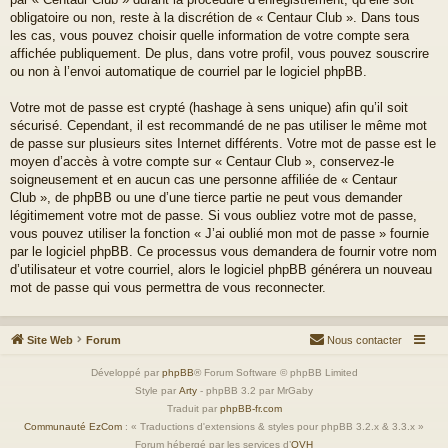
obligatoire ou non, reste à la discrétion de « Centaur Club ». Dans tous
les cas, vous pouvez choisir quelle information de votre compte sera
affichée publiquement. De plus, dans votre profil, vous pouvez souscrire
ou non à l’envoi automatique de courriel par le logiciel phpBB.
Votre mot de passe est crypté (hashage à sens unique) afin qu’il soit
sécurisé. Cependant, il est recommandé de ne pas utiliser le même mot
de passe sur plusieurs sites Internet différents. Votre mot de passe est le
moyen d’accès à votre compte sur « Centaur Club », conservez-le
soigneusement et en aucun cas une personne affiliée de « Centaur
Club », de phpBB ou une d’une tierce partie ne peut vous demander
légitimement votre mot de passe. Si vous oubliez votre mot de passe,
vous pouvez utiliser la fonction « J’ai oublié mon mot de passe » fournie
par le logiciel phpBB. Ce processus vous demandera de fournir votre nom
d’utilisateur et votre courriel, alors le logiciel phpBB générera un nouveau
mot de passe qui vous permettra de vous reconnecter.
Site Web
Forum
Nous contacter
Développé par
phpBB
® Forum Software © phpBB Limited
Style par
Arty
- phpBB 3.2 par MrGaby
Traduit par
phpBB-fr.com
Communauté EzCom
: « Traductions d'extensions & styles pour phpBB 3.2.x & 3.3.x »
Forum hébergé par les services d’
OVH