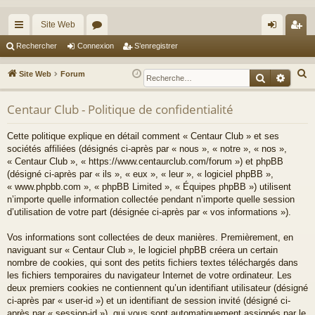
Site Web
cc
or
on
’e
Rechercher
Connexion
S’enregistrer
ès
u
ne
nr
R
Site Web
Forum
Recherche
Reche
ra
m
xi
eg
e
c
Centaur Club - Politique de confidentialité
pi
s
on
ist
h
de
re
Cette politique explique en détail comment « Centaur Club » et ses
e
sociétés affiliées (désignés ci-après par « nous », « notre », « nos »,
r
r
« Centaur Club », « https://www.centaurclub.com/forum ») et phpBB
c
(désigné ci-après par « ils », « eux », « leur », « logiciel phpBB »,
h
« www.phpbb.com », « phpBB Limited », « Équipes phpBB ») utilisent
e
n’importe quelle information collectée pendant n’importe quelle session
d’utilisation de votre part (désignée ci-après par « vos informations »).
r
Vos informations sont collectées de deux manières. Premièrement, en
naviguant sur « Centaur Club », le logiciel phpBB créera un certain
nombre de cookies, qui sont des petits fichiers textes téléchargés dans
les fichiers temporaires du navigateur Internet de votre ordinateur. Les
deux premiers cookies ne contiennent qu’un identifiant utilisateur (désigné
ci-après par « user-id ») et un identifiant de session invité (désigné ci-
après par « session-id »), qui vous sont automatiquement assignés par le