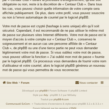
obligatoire ou non, reste à la discrétion de « Centaur Club ». Dans tous
les cas, vous pouvez choisir quelle information de votre compte sera
affichée publiquement. De plus, dans votre profil, vous pouvez souscrire
ou non à l’envoi automatique de courriel par le logiciel phpBB.
Votre mot de passe est crypté (hashage à sens unique) afin qu’il soit
sécurisé. Cependant, il est recommandé de ne pas utiliser le même mot
de passe sur plusieurs sites Internet différents. Votre mot de passe est le
moyen d’accès à votre compte sur « Centaur Club », conservez-le
soigneusement et en aucun cas une personne affiliée de « Centaur
Club », de phpBB ou une d’une tierce partie ne peut vous demander
légitimement votre mot de passe. Si vous oubliez votre mot de passe,
vous pouvez utiliser la fonction « J’ai oublié mon mot de passe » fournie
par le logiciel phpBB. Ce processus vous demandera de fournir votre nom
d’utilisateur et votre courriel, alors le logiciel phpBB générera un nouveau
mot de passe qui vous permettra de vous reconnecter.
Site Web
Forum
Nous contacter
Développé par
phpBB
® Forum Software © phpBB Limited
Style par
Arty
- phpBB 3.2 par MrGaby
Traduit par
phpBB-fr.com
Communauté EzCom
: « Traductions d'extensions & styles pour phpBB 3.2.x & 3.3.x »
Forum hébergé par les services d’
OVH