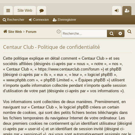
Site Web
cc
or
on
’e
Rechercher
Connexion
S’enregistrer
ès
u
ne
nr
R
Site Web
Forum
Recherche
Reche
ra
m
xi
eg
e
c
Centaur Club - Politique de confidentialité
pi
s
on
ist
h
de
re
Cette politique explique en détail comment « Centaur Club » et ses
e
sociétés affiliées (désignés ci-après par « nous », « notre », « nos »,
r
r
« Centaur Club », « https://www.centaurclub.com/forum ») et phpBB
c
(désigné ci-après par « ils », « eux », « leur », « logiciel phpBB »,
h
« www.phpbb.com », « phpBB Limited », « Équipes phpBB ») utilisent
e
n’importe quelle information collectée pendant n’importe quelle session
d’utilisation de votre part (désignée ci-après par « vos informations »).
r
Vos informations sont collectées de deux manières. Premièrement, en
naviguant sur « Centaur Club », le logiciel phpBB créera un certain
nombre de cookies, qui sont des petits fichiers textes téléchargés dans
les fichiers temporaires du navigateur Internet de votre ordinateur. Les
deux premiers cookies ne contiennent qu’un identifiant utilisateur (désigné
ci-après par « user-id ») et un identifiant de session invité (désigné ci-
après par « session-id »), qui vous sont automatiquement assignés par le