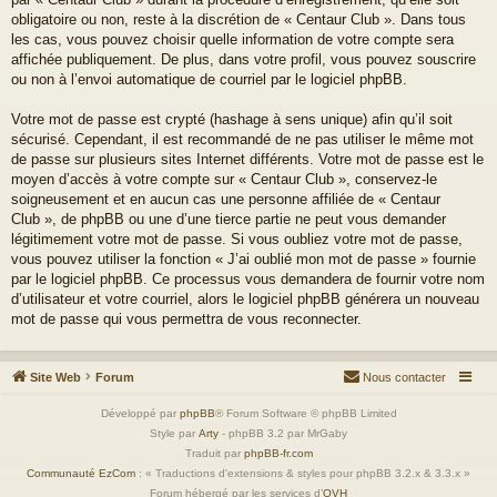
obligatoire ou non, reste à la discrétion de « Centaur Club ». Dans tous
les cas, vous pouvez choisir quelle information de votre compte sera
affichée publiquement. De plus, dans votre profil, vous pouvez souscrire
ou non à l’envoi automatique de courriel par le logiciel phpBB.
Votre mot de passe est crypté (hashage à sens unique) afin qu’il soit
sécurisé. Cependant, il est recommandé de ne pas utiliser le même mot
de passe sur plusieurs sites Internet différents. Votre mot de passe est le
moyen d’accès à votre compte sur « Centaur Club », conservez-le
soigneusement et en aucun cas une personne affiliée de « Centaur
Club », de phpBB ou une d’une tierce partie ne peut vous demander
légitimement votre mot de passe. Si vous oubliez votre mot de passe,
vous pouvez utiliser la fonction « J’ai oublié mon mot de passe » fournie
par le logiciel phpBB. Ce processus vous demandera de fournir votre nom
d’utilisateur et votre courriel, alors le logiciel phpBB générera un nouveau
mot de passe qui vous permettra de vous reconnecter.
Site Web
Forum
Nous contacter
Développé par
phpBB
® Forum Software © phpBB Limited
Style par
Arty
- phpBB 3.2 par MrGaby
Traduit par
phpBB-fr.com
Communauté EzCom
: « Traductions d'extensions & styles pour phpBB 3.2.x & 3.3.x »
Forum hébergé par les services d’
OVH