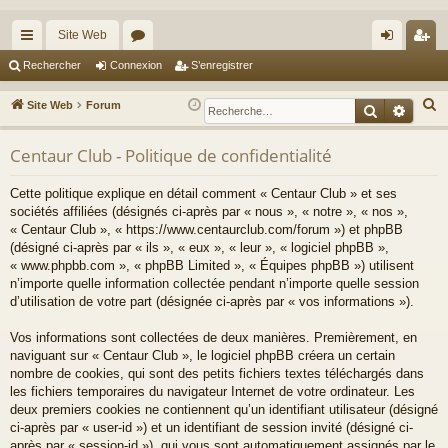
Site Web
cc
or
on
’e
Rechercher
Connexion
S’enregistrer
ès
u
ne
nr
R
Site Web
Forum
Recherche
Reche
ra
m
xi
eg
e
c
Centaur Club - Politique de confidentialité
pi
s
on
ist
h
de
re
Cette politique explique en détail comment « Centaur Club » et ses
e
sociétés affiliées (désignés ci-après par « nous », « notre », « nos »,
r
r
« Centaur Club », « https://www.centaurclub.com/forum ») et phpBB
c
(désigné ci-après par « ils », « eux », « leur », « logiciel phpBB »,
h
« www.phpbb.com », « phpBB Limited », « Équipes phpBB ») utilisent
e
n’importe quelle information collectée pendant n’importe quelle session
d’utilisation de votre part (désignée ci-après par « vos informations »).
r
Vos informations sont collectées de deux manières. Premièrement, en
naviguant sur « Centaur Club », le logiciel phpBB créera un certain
nombre de cookies, qui sont des petits fichiers textes téléchargés dans
les fichiers temporaires du navigateur Internet de votre ordinateur. Les
deux premiers cookies ne contiennent qu’un identifiant utilisateur (désigné
ci-après par « user-id ») et un identifiant de session invité (désigné ci-
après par « session-id »), qui vous sont automatiquement assignés par le