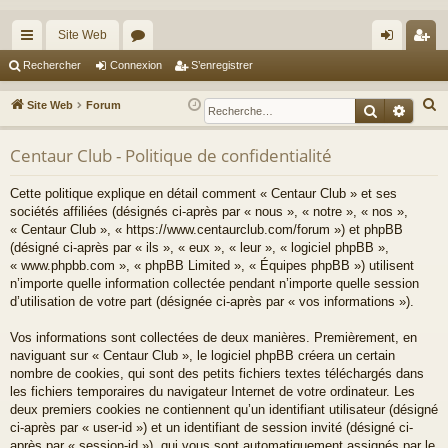
Site Web
cc
or
on
’e
Rechercher
Connexion
S’enregistrer
ès
u
ne
nr
R
Site Web
Forum
Recherche
Reche
ra
m
xi
eg
e
c
Centaur Club - Politique de confidentialité
pi
s
on
ist
h
de
re
Cette politique explique en détail comment « Centaur Club » et ses
e
sociétés affiliées (désignés ci-après par « nous », « notre », « nos »,
r
r
« Centaur Club », « https://www.centaurclub.com/forum ») et phpBB
c
(désigné ci-après par « ils », « eux », « leur », « logiciel phpBB »,
h
« www.phpbb.com », « phpBB Limited », « Équipes phpBB ») utilisent
e
n’importe quelle information collectée pendant n’importe quelle session
d’utilisation de votre part (désignée ci-après par « vos informations »).
r
Vos informations sont collectées de deux manières. Premièrement, en
naviguant sur « Centaur Club », le logiciel phpBB créera un certain
nombre de cookies, qui sont des petits fichiers textes téléchargés dans
les fichiers temporaires du navigateur Internet de votre ordinateur. Les
deux premiers cookies ne contiennent qu’un identifiant utilisateur (désigné
ci-après par « user-id ») et un identifiant de session invité (désigné ci-
après par « session-id »), qui vous sont automatiquement assignés par le