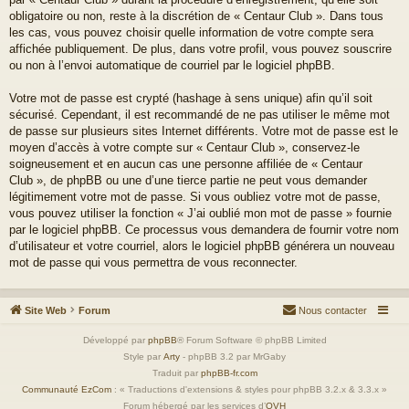
obligatoire ou non, reste à la discrétion de « Centaur Club ». Dans tous
les cas, vous pouvez choisir quelle information de votre compte sera
affichée publiquement. De plus, dans votre profil, vous pouvez souscrire
ou non à l’envoi automatique de courriel par le logiciel phpBB.
Votre mot de passe est crypté (hashage à sens unique) afin qu’il soit
sécurisé. Cependant, il est recommandé de ne pas utiliser le même mot
de passe sur plusieurs sites Internet différents. Votre mot de passe est le
moyen d’accès à votre compte sur « Centaur Club », conservez-le
soigneusement et en aucun cas une personne affiliée de « Centaur
Club », de phpBB ou une d’une tierce partie ne peut vous demander
légitimement votre mot de passe. Si vous oubliez votre mot de passe,
vous pouvez utiliser la fonction « J’ai oublié mon mot de passe » fournie
par le logiciel phpBB. Ce processus vous demandera de fournir votre nom
d’utilisateur et votre courriel, alors le logiciel phpBB générera un nouveau
mot de passe qui vous permettra de vous reconnecter.
Site Web
Forum
Nous contacter
Développé par
phpBB
® Forum Software © phpBB Limited
Style par
Arty
- phpBB 3.2 par MrGaby
Traduit par
phpBB-fr.com
Communauté EzCom
: « Traductions d'extensions & styles pour phpBB 3.2.x & 3.3.x »
Forum hébergé par les services d’
OVH