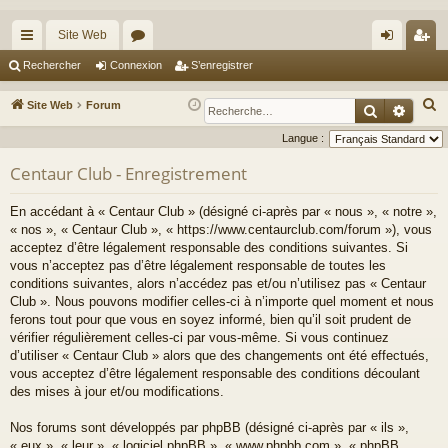
Site Web
cc
or
on
’e
Rechercher
Connexion
S’enregistrer
ès
u
ne
nr
R
Site Web
Forum
Recherche
Reche
ra
m
xi
eg
e
Langue :
c
pi
s
on
ist
Centaur Club - Enregistrement
h
de
re
e
En accédant à « Centaur Club » (désigné ci-après par « nous », « notre »,
r
r
« nos », « Centaur Club », « https://www.centaurclub.com/forum »), vous
c
acceptez d’être légalement responsable des conditions suivantes. Si
h
vous n’acceptez pas d’être légalement responsable de toutes les
e
conditions suivantes, alors n’accédez pas et/ou n’utilisez pas « Centaur
Club ». Nous pouvons modifier celles-ci à n’importe quel moment et nous
r
ferons tout pour que vous en soyez informé, bien qu’il soit prudent de
vérifier régulièrement celles-ci par vous-même. Si vous continuez
d’utiliser « Centaur Club » alors que des changements ont été effectués,
vous acceptez d’être légalement responsable des conditions découlant
des mises à jour et/ou modifications.
Nos forums sont développés par phpBB (désigné ci-après par « ils »,
« eux », « leur », « logiciel phpBB », « www.phpbb.com », « phpBB