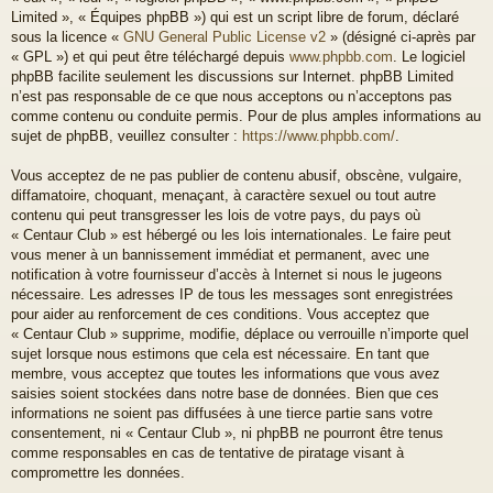
Limited », « Équipes phpBB ») qui est un script libre de forum, déclaré
sous la licence «
GNU General Public License v2
» (désigné ci-après par
« GPL ») et qui peut être téléchargé depuis
www.phpbb.com
. Le logiciel
phpBB facilite seulement les discussions sur Internet. phpBB Limited
n’est pas responsable de ce que nous acceptons ou n’acceptons pas
comme contenu ou conduite permis. Pour de plus amples informations au
sujet de phpBB, veuillez consulter :
https://www.phpbb.com/
.
Vous acceptez de ne pas publier de contenu abusif, obscène, vulgaire,
diffamatoire, choquant, menaçant, à caractère sexuel ou tout autre
contenu qui peut transgresser les lois de votre pays, du pays où
« Centaur Club » est hébergé ou les lois internationales. Le faire peut
vous mener à un bannissement immédiat et permanent, avec une
notification à votre fournisseur d’accès à Internet si nous le jugeons
nécessaire. Les adresses IP de tous les messages sont enregistrées
pour aider au renforcement de ces conditions. Vous acceptez que
« Centaur Club » supprime, modifie, déplace ou verrouille n’importe quel
sujet lorsque nous estimons que cela est nécessaire. En tant que
membre, vous acceptez que toutes les informations que vous avez
saisies soient stockées dans notre base de données. Bien que ces
informations ne soient pas diffusées à une tierce partie sans votre
consentement, ni « Centaur Club », ni phpBB ne pourront être tenus
comme responsables en cas de tentative de piratage visant à
compromettre les données.