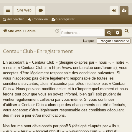
Site Web
cc
or
on
’e
Rechercher
Connexion
S’enregistrer
ès
u
ne
nr
R
Site Web
Forum
Recherche
Reche
ra
m
xi
eg
e
Langue :
c
pi
s
on
ist
Centaur Club - Enregistrement
h
de
re
e
En accédant à « Centaur Club » (désigné ci-après par « nous », « notre »,
r
r
« nos », « Centaur Club », « https://www.centaurclub.com/forum »), vous
c
acceptez d’être légalement responsable des conditions suivantes. Si
h
vous n’acceptez pas d’être légalement responsable de toutes les
e
conditions suivantes, alors n’accédez pas et/ou n’utilisez pas « Centaur
Club ». Nous pouvons modifier celles-ci à n’importe quel moment et nous
r
ferons tout pour que vous en soyez informé, bien qu’il soit prudent de
vérifier régulièrement celles-ci par vous-même. Si vous continuez
d’utiliser « Centaur Club » alors que des changements ont été effectués,
vous acceptez d’être légalement responsable des conditions découlant
des mises à jour et/ou modifications.
Nos forums sont développés par phpBB (désigné ci-après par « ils »,
« eux », « leur », « logiciel phpBB », « www.phpbb.com », « phpBB