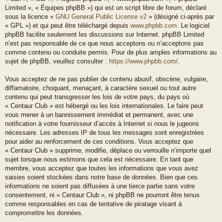
Limited », « Équipes phpBB ») qui est un script libre de forum, déclaré
sous la licence «
GNU General Public License v2
» (désigné ci-après par
« GPL ») et qui peut être téléchargé depuis
www.phpbb.com
. Le logiciel
phpBB facilite seulement les discussions sur Internet. phpBB Limited
n’est pas responsable de ce que nous acceptons ou n’acceptons pas
comme contenu ou conduite permis. Pour de plus amples informations au
sujet de phpBB, veuillez consulter :
https://www.phpbb.com/
.
Vous acceptez de ne pas publier de contenu abusif, obscène, vulgaire,
diffamatoire, choquant, menaçant, à caractère sexuel ou tout autre
contenu qui peut transgresser les lois de votre pays, du pays où
« Centaur Club » est hébergé ou les lois internationales. Le faire peut
vous mener à un bannissement immédiat et permanent, avec une
notification à votre fournisseur d’accès à Internet si nous le jugeons
nécessaire. Les adresses IP de tous les messages sont enregistrées
pour aider au renforcement de ces conditions. Vous acceptez que
« Centaur Club » supprime, modifie, déplace ou verrouille n’importe quel
sujet lorsque nous estimons que cela est nécessaire. En tant que
membre, vous acceptez que toutes les informations que vous avez
saisies soient stockées dans notre base de données. Bien que ces
informations ne soient pas diffusées à une tierce partie sans votre
consentement, ni « Centaur Club », ni phpBB ne pourront être tenus
comme responsables en cas de tentative de piratage visant à
compromettre les données.