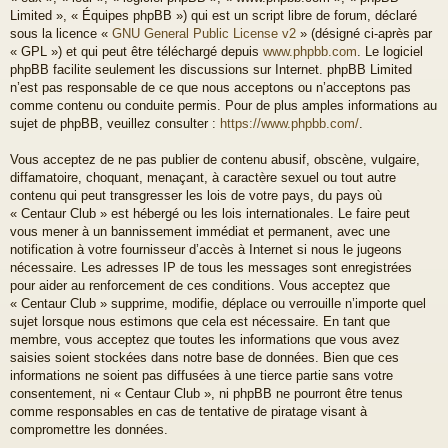
Limited », « Équipes phpBB ») qui est un script libre de forum, déclaré
sous la licence «
GNU General Public License v2
» (désigné ci-après par
« GPL ») et qui peut être téléchargé depuis
www.phpbb.com
. Le logiciel
phpBB facilite seulement les discussions sur Internet. phpBB Limited
n’est pas responsable de ce que nous acceptons ou n’acceptons pas
comme contenu ou conduite permis. Pour de plus amples informations au
sujet de phpBB, veuillez consulter :
https://www.phpbb.com/
.
Vous acceptez de ne pas publier de contenu abusif, obscène, vulgaire,
diffamatoire, choquant, menaçant, à caractère sexuel ou tout autre
contenu qui peut transgresser les lois de votre pays, du pays où
« Centaur Club » est hébergé ou les lois internationales. Le faire peut
vous mener à un bannissement immédiat et permanent, avec une
notification à votre fournisseur d’accès à Internet si nous le jugeons
nécessaire. Les adresses IP de tous les messages sont enregistrées
pour aider au renforcement de ces conditions. Vous acceptez que
« Centaur Club » supprime, modifie, déplace ou verrouille n’importe quel
sujet lorsque nous estimons que cela est nécessaire. En tant que
membre, vous acceptez que toutes les informations que vous avez
saisies soient stockées dans notre base de données. Bien que ces
informations ne soient pas diffusées à une tierce partie sans votre
consentement, ni « Centaur Club », ni phpBB ne pourront être tenus
comme responsables en cas de tentative de piratage visant à
compromettre les données.