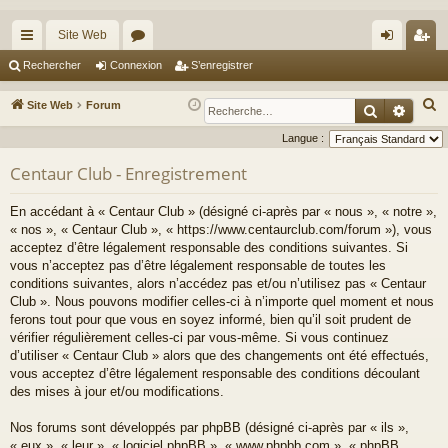
Site Web
cc
or
on
’e
Rechercher
Connexion
S’enregistrer
ès
u
ne
nr
R
Site Web
Forum
Recherche
Reche
ra
m
xi
eg
e
Langue :
c
pi
s
on
ist
Centaur Club - Enregistrement
h
de
re
e
En accédant à « Centaur Club » (désigné ci-après par « nous », « notre »,
r
r
« nos », « Centaur Club », « https://www.centaurclub.com/forum »), vous
c
acceptez d’être légalement responsable des conditions suivantes. Si
h
vous n’acceptez pas d’être légalement responsable de toutes les
e
conditions suivantes, alors n’accédez pas et/ou n’utilisez pas « Centaur
Club ». Nous pouvons modifier celles-ci à n’importe quel moment et nous
r
ferons tout pour que vous en soyez informé, bien qu’il soit prudent de
vérifier régulièrement celles-ci par vous-même. Si vous continuez
d’utiliser « Centaur Club » alors que des changements ont été effectués,
vous acceptez d’être légalement responsable des conditions découlant
des mises à jour et/ou modifications.
Nos forums sont développés par phpBB (désigné ci-après par « ils »,
« eux », « leur », « logiciel phpBB », « www.phpbb.com », « phpBB