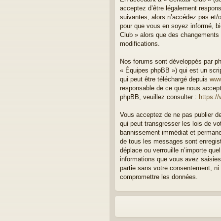
acceptez d’être légalement respons
suivantes, alors n’accédez pas et/o
pour que vous en soyez informé, bie
Club » alors que des changements o
modifications.
Nos forums sont développés par php
« Équipes phpBB ») qui est un scrip
qui peut être téléchargé depuis
www
responsable de ce que nous accept
phpBB, veuillez consulter :
https:/
Vous acceptez de ne pas publier de
qui peut transgresser les lois de v
bannissement immédiat et permanent
de tous les messages sont enregist
déplace ou verrouille n’importe qu
informations que vous avez saisies
partie sans votre consentement, ni
compromettre les données.