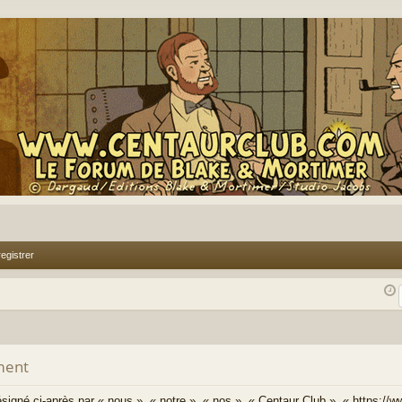
egistrer
ment
signé ci-après par « nous », « notre », « nos », « Centaur Club », « https://