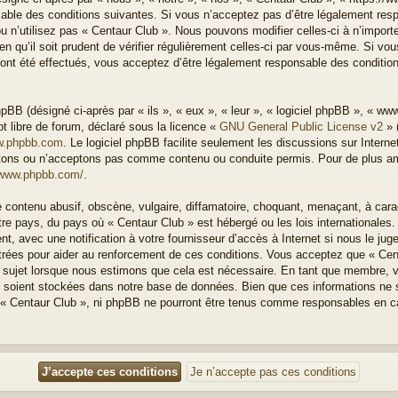
able des conditions suivantes. Si vous n’acceptez pas d’être légalement resp
u n’utilisez pas « Centaur Club ». Nous pouvons modifier celles-ci à n’impor
n qu’il soit prudent de vérifier régulièrement celles-ci par vous-même. Si vous
nt été effectués, vous acceptez d’être légalement responsable des condition
BB (désigné ci-après par « ils », « eux », « leur », « logiciel phpBB », « w
t libre de forum, déclaré sous la licence «
GNU General Public License v2
» 
.phpbb.com
. Le logiciel phpBB facilite seulement les discussions sur Intern
ons ou n’acceptons pas comme contenu ou conduite permis. Pour de plus amp
/www.phpbb.com/
.
 contenu abusif, obscène, vulgaire, diffamatoire, choquant, menaçant, à cara
otre pays, du pays où « Centaur Club » est hébergé ou les lois internationales
, avec une notification à votre fournisseur d’accès à Internet si nous le ju
rées pour aider au renforcement de ces conditions. Vous acceptez que « Cen
el sujet lorsque nous estimons que cela est nécessaire. En tant que membre, 
 soient stockées dans notre base de données. Bien que ces informations ne s
 « Centaur Club », ni phpBB ne pourront être tenus comme responsables en ca