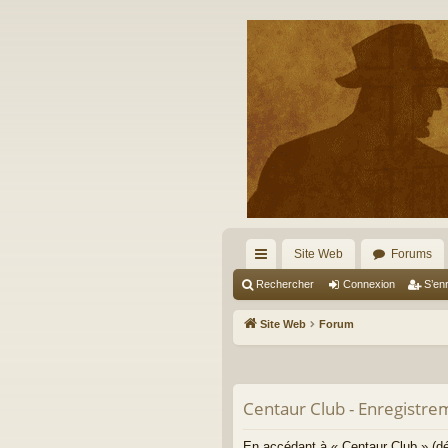
Site Web
Forums
cc
Rechercher
Connexion
S’enr
ès
Site Web
Forum
ra
pi
Centaur Club - Enregistre
de
En accédant à « Centaur Club » (dé