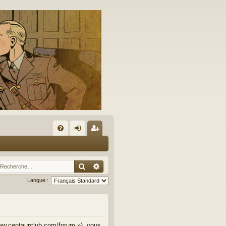
A
FA
on
’e
Q
ne
nr
Rechercher
Recherche avancée
xi
eg
Langue :
on
ist
re
r
www.centaurclub.com/forum »), vous