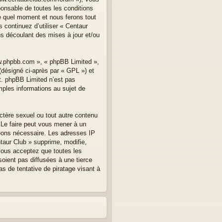
onsable de toutes les conditions
te quel moment et nous ferons tout
 continuez d’utiliser « Centaur
s découlant des mises à jour et/ou
ww.phpbb.com », « phpBB Limited »,
(désigné ci-après par « GPL ») et
et. phpBB Limited n’est pas
les informations au sujet de
ctère sexuel ou tout autre contenu
. Le faire peut vous mener à un
geons nécessaire. Les adresses IP
taur Club » supprime, modifie,
vous acceptez que toutes les
oient pas diffusées à une tierce
s de tentative de piratage visant à