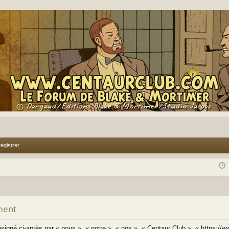
egistrer
ment
signé ci-après par « nous », « notre », « nos », « Centaur Club », « https://