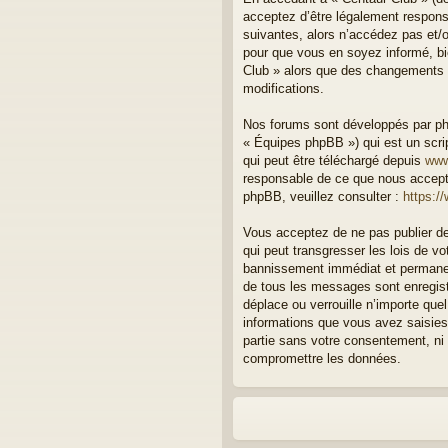
acceptez d’être légalement respons
suivantes, alors n’accédez pas et/o
pour que vous en soyez informé, bie
Club » alors que des changements o
modifications.
Nos forums sont développés par php
« Équipes phpBB ») qui est un scrip
qui peut être téléchargé depuis
www
responsable de ce que nous accept
phpBB, veuillez consulter :
https:/
Vous acceptez de ne pas publier de
qui peut transgresser les lois de v
bannissement immédiat et permanent
de tous les messages sont enregist
déplace ou verrouille n’importe qu
informations que vous avez saisies
partie sans votre consentement, ni
compromettre les données.