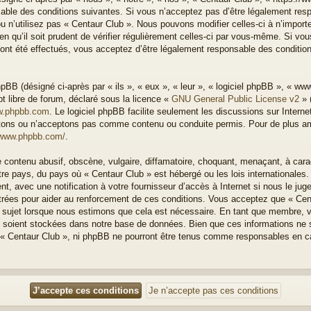
able des conditions suivantes. Si vous n’acceptez pas d’être légalement resp
u n’utilisez pas « Centaur Club ». Nous pouvons modifier celles-ci à n’impor
n qu’il soit prudent de vérifier régulièrement celles-ci par vous-même. Si vous
nt été effectués, vous acceptez d’être légalement responsable des condition
BB (désigné ci-après par « ils », « eux », « leur », « logiciel phpBB », « w
t libre de forum, déclaré sous la licence «
GNU General Public License v2
» 
.phpbb.com
. Le logiciel phpBB facilite seulement les discussions sur Intern
ons ou n’acceptons pas comme contenu ou conduite permis. Pour de plus amp
/www.phpbb.com/
.
 contenu abusif, obscène, vulgaire, diffamatoire, choquant, menaçant, à cara
otre pays, du pays où « Centaur Club » est hébergé ou les lois internationales
, avec une notification à votre fournisseur d’accès à Internet si nous le ju
rées pour aider au renforcement de ces conditions. Vous acceptez que « Cen
el sujet lorsque nous estimons que cela est nécessaire. En tant que membre, 
 soient stockées dans notre base de données. Bien que ces informations ne s
 « Centaur Club », ni phpBB ne pourront être tenus comme responsables en ca