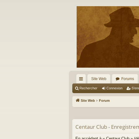
Site Web
Forums
cc
Rechercher
Connexion
S’enr
ès
Site Web
Forum
ra
pi
Centaur Club - Enregistre
de
En accédant à « Centaur Club » (dé