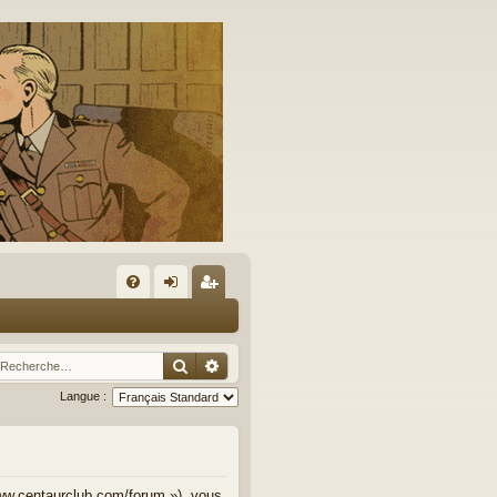
A
FA
on
’e
Q
ne
nr
Rechercher
Recherche avancée
xi
eg
Langue :
on
ist
re
r
www.centaurclub.com/forum »), vous