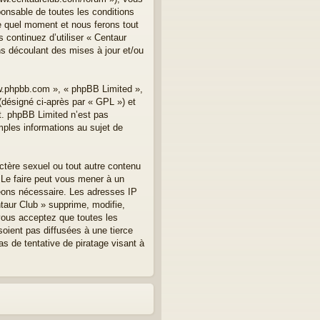
onsable de toutes les conditions
te quel moment et nous ferons tout
 continuez d’utiliser « Centaur
s découlant des mises à jour et/ou
ww.phpbb.com », « phpBB Limited »,
(désigné ci-après par « GPL ») et
et. phpBB Limited n’est pas
les informations au sujet de
ctère sexuel ou tout autre contenu
. Le faire peut vous mener à un
geons nécessaire. Les adresses IP
taur Club » supprime, modifie,
vous acceptez que toutes les
oient pas diffusées à une tierce
s de tentative de piratage visant à