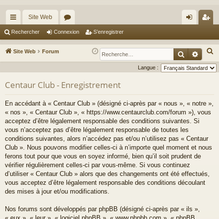
Site Web
cc
or
on
’e
Rechercher
Connexion
S’enregistrer
ès
u
ne
nr
R
Site Web
Forum
Recherche
Reche
ra
m
xi
eg
e
Langue :
c
pi
s
on
ist
Centaur Club - Enregistrement
h
de
re
e
En accédant à « Centaur Club » (désigné ci-après par « nous », « notre »,
r
r
« nos », « Centaur Club », « https://www.centaurclub.com/forum »), vous
c
acceptez d’être légalement responsable des conditions suivantes. Si
h
vous n’acceptez pas d’être légalement responsable de toutes les
e
conditions suivantes, alors n’accédez pas et/ou n’utilisez pas « Centaur
Club ». Nous pouvons modifier celles-ci à n’importe quel moment et nous
r
ferons tout pour que vous en soyez informé, bien qu’il soit prudent de
vérifier régulièrement celles-ci par vous-même. Si vous continuez
d’utiliser « Centaur Club » alors que des changements ont été effectués,
vous acceptez d’être légalement responsable des conditions découlant
des mises à jour et/ou modifications.
Nos forums sont développés par phpBB (désigné ci-après par « ils »,
« eux », « leur », « logiciel phpBB », « www.phpbb.com », « phpBB