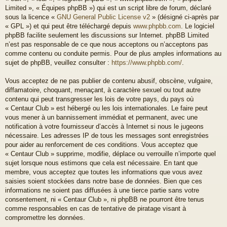
Limited », « Équipes phpBB ») qui est un script libre de forum, déclaré
sous la licence «
GNU General Public License v2
» (désigné ci-après par
« GPL ») et qui peut être téléchargé depuis
www.phpbb.com
. Le logiciel
phpBB facilite seulement les discussions sur Internet. phpBB Limited
n’est pas responsable de ce que nous acceptons ou n’acceptons pas
comme contenu ou conduite permis. Pour de plus amples informations au
sujet de phpBB, veuillez consulter :
https://www.phpbb.com/
.
Vous acceptez de ne pas publier de contenu abusif, obscène, vulgaire,
diffamatoire, choquant, menaçant, à caractère sexuel ou tout autre
contenu qui peut transgresser les lois de votre pays, du pays où
« Centaur Club » est hébergé ou les lois internationales. Le faire peut
vous mener à un bannissement immédiat et permanent, avec une
notification à votre fournisseur d’accès à Internet si nous le jugeons
nécessaire. Les adresses IP de tous les messages sont enregistrées
pour aider au renforcement de ces conditions. Vous acceptez que
« Centaur Club » supprime, modifie, déplace ou verrouille n’importe quel
sujet lorsque nous estimons que cela est nécessaire. En tant que
membre, vous acceptez que toutes les informations que vous avez
saisies soient stockées dans notre base de données. Bien que ces
informations ne soient pas diffusées à une tierce partie sans votre
consentement, ni « Centaur Club », ni phpBB ne pourront être tenus
comme responsables en cas de tentative de piratage visant à
compromettre les données.