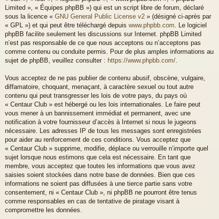
Limited », « Équipes phpBB ») qui est un script libre de forum, déclaré
sous la licence «
GNU General Public License v2
» (désigné ci-après par
« GPL ») et qui peut être téléchargé depuis
www.phpbb.com
. Le logiciel
phpBB facilite seulement les discussions sur Internet. phpBB Limited
n’est pas responsable de ce que nous acceptons ou n’acceptons pas
comme contenu ou conduite permis. Pour de plus amples informations au
sujet de phpBB, veuillez consulter :
https://www.phpbb.com/
.
Vous acceptez de ne pas publier de contenu abusif, obscène, vulgaire,
diffamatoire, choquant, menaçant, à caractère sexuel ou tout autre
contenu qui peut transgresser les lois de votre pays, du pays où
« Centaur Club » est hébergé ou les lois internationales. Le faire peut
vous mener à un bannissement immédiat et permanent, avec une
notification à votre fournisseur d’accès à Internet si nous le jugeons
nécessaire. Les adresses IP de tous les messages sont enregistrées
pour aider au renforcement de ces conditions. Vous acceptez que
« Centaur Club » supprime, modifie, déplace ou verrouille n’importe quel
sujet lorsque nous estimons que cela est nécessaire. En tant que
membre, vous acceptez que toutes les informations que vous avez
saisies soient stockées dans notre base de données. Bien que ces
informations ne soient pas diffusées à une tierce partie sans votre
consentement, ni « Centaur Club », ni phpBB ne pourront être tenus
comme responsables en cas de tentative de piratage visant à
compromettre les données.