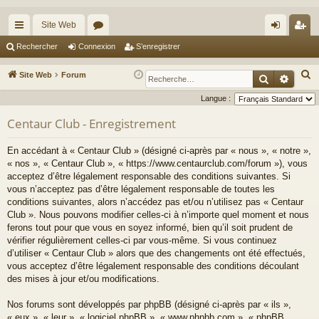
Site Web
cc
or
on
’e
Rechercher
Connexion
S’enregistrer
ès
u
ne
nr
R
Site Web
Forum
Recherche
Reche
ra
m
xi
eg
e
Langue :
c
pi
s
on
ist
Centaur Club - Enregistrement
h
de
re
e
En accédant à « Centaur Club » (désigné ci-après par « nous », « notre »,
r
r
« nos », « Centaur Club », « https://www.centaurclub.com/forum »), vous
c
acceptez d’être légalement responsable des conditions suivantes. Si
h
vous n’acceptez pas d’être légalement responsable de toutes les
e
conditions suivantes, alors n’accédez pas et/ou n’utilisez pas « Centaur
Club ». Nous pouvons modifier celles-ci à n’importe quel moment et nous
r
ferons tout pour que vous en soyez informé, bien qu’il soit prudent de
vérifier régulièrement celles-ci par vous-même. Si vous continuez
d’utiliser « Centaur Club » alors que des changements ont été effectués,
vous acceptez d’être légalement responsable des conditions découlant
des mises à jour et/ou modifications.
Nos forums sont développés par phpBB (désigné ci-après par « ils »,
« eux », « leur », « logiciel phpBB », « www.phpbb.com », « phpBB