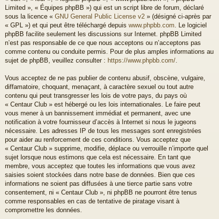
Limited », « Équipes phpBB ») qui est un script libre de forum, déclaré
sous la licence «
GNU General Public License v2
» (désigné ci-après par
« GPL ») et qui peut être téléchargé depuis
www.phpbb.com
. Le logiciel
phpBB facilite seulement les discussions sur Internet. phpBB Limited
n’est pas responsable de ce que nous acceptons ou n’acceptons pas
comme contenu ou conduite permis. Pour de plus amples informations au
sujet de phpBB, veuillez consulter :
https://www.phpbb.com/
.
Vous acceptez de ne pas publier de contenu abusif, obscène, vulgaire,
diffamatoire, choquant, menaçant, à caractère sexuel ou tout autre
contenu qui peut transgresser les lois de votre pays, du pays où
« Centaur Club » est hébergé ou les lois internationales. Le faire peut
vous mener à un bannissement immédiat et permanent, avec une
notification à votre fournisseur d’accès à Internet si nous le jugeons
nécessaire. Les adresses IP de tous les messages sont enregistrées
pour aider au renforcement de ces conditions. Vous acceptez que
« Centaur Club » supprime, modifie, déplace ou verrouille n’importe quel
sujet lorsque nous estimons que cela est nécessaire. En tant que
membre, vous acceptez que toutes les informations que vous avez
saisies soient stockées dans notre base de données. Bien que ces
informations ne soient pas diffusées à une tierce partie sans votre
consentement, ni « Centaur Club », ni phpBB ne pourront être tenus
comme responsables en cas de tentative de piratage visant à
compromettre les données.