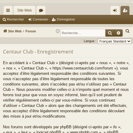
Site Web
cc
or
on
’e
Rechercher
Connexion
S’enregistrer
ès
u
ne
nr
R
Site Web
Forum
Recherche
Reche
ra
m
xi
eg
e
Langue :
c
pi
s
on
ist
Centaur Club - Enregistrement
h
de
re
e
En accédant à « Centaur Club » (désigné ci-après par « nous », « notre »,
r
r
« nos », « Centaur Club », « https://www.centaurclub.com/forum »), vous
c
acceptez d’être légalement responsable des conditions suivantes. Si
h
vous n’acceptez pas d’être légalement responsable de toutes les
e
conditions suivantes, alors n’accédez pas et/ou n’utilisez pas « Centaur
Club ». Nous pouvons modifier celles-ci à n’importe quel moment et nous
r
ferons tout pour que vous en soyez informé, bien qu’il soit prudent de
vérifier régulièrement celles-ci par vous-même. Si vous continuez
d’utiliser « Centaur Club » alors que des changements ont été effectués,
vous acceptez d’être légalement responsable des conditions découlant
des mises à jour et/ou modifications.
Nos forums sont développés par phpBB (désigné ci-après par « ils »,
« eux », « leur », « logiciel phpBB », « www.phpbb.com », « phpBB