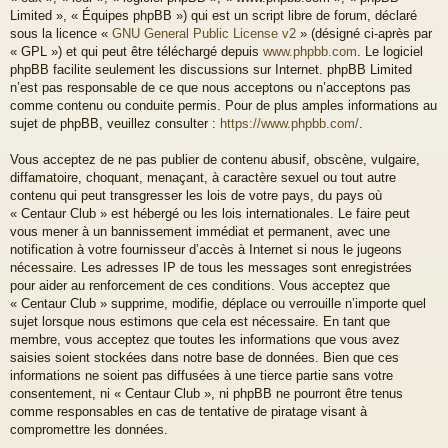
Limited », « Équipes phpBB ») qui est un script libre de forum, déclaré
sous la licence «
GNU General Public License v2
» (désigné ci-après par
« GPL ») et qui peut être téléchargé depuis
www.phpbb.com
. Le logiciel
phpBB facilite seulement les discussions sur Internet. phpBB Limited
n’est pas responsable de ce que nous acceptons ou n’acceptons pas
comme contenu ou conduite permis. Pour de plus amples informations au
sujet de phpBB, veuillez consulter :
https://www.phpbb.com/
.
Vous acceptez de ne pas publier de contenu abusif, obscène, vulgaire,
diffamatoire, choquant, menaçant, à caractère sexuel ou tout autre
contenu qui peut transgresser les lois de votre pays, du pays où
« Centaur Club » est hébergé ou les lois internationales. Le faire peut
vous mener à un bannissement immédiat et permanent, avec une
notification à votre fournisseur d’accès à Internet si nous le jugeons
nécessaire. Les adresses IP de tous les messages sont enregistrées
pour aider au renforcement de ces conditions. Vous acceptez que
« Centaur Club » supprime, modifie, déplace ou verrouille n’importe quel
sujet lorsque nous estimons que cela est nécessaire. En tant que
membre, vous acceptez que toutes les informations que vous avez
saisies soient stockées dans notre base de données. Bien que ces
informations ne soient pas diffusées à une tierce partie sans votre
consentement, ni « Centaur Club », ni phpBB ne pourront être tenus
comme responsables en cas de tentative de piratage visant à
compromettre les données.