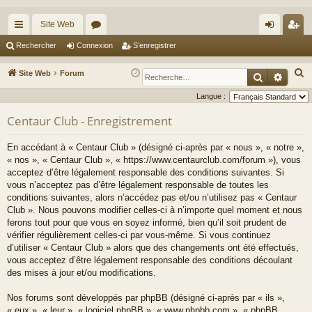
Site Web
cc
or
on
’e
Rechercher
Connexion
S’enregistrer
ès
u
ne
nr
R
Site Web
Forum
Recherche
Reche
ra
m
xi
eg
e
Langue :
c
pi
s
on
ist
Centaur Club - Enregistrement
h
de
re
e
En accédant à « Centaur Club » (désigné ci-après par « nous », « notre »,
r
r
« nos », « Centaur Club », « https://www.centaurclub.com/forum »), vous
c
acceptez d’être légalement responsable des conditions suivantes. Si
h
vous n’acceptez pas d’être légalement responsable de toutes les
e
conditions suivantes, alors n’accédez pas et/ou n’utilisez pas « Centaur
Club ». Nous pouvons modifier celles-ci à n’importe quel moment et nous
r
ferons tout pour que vous en soyez informé, bien qu’il soit prudent de
vérifier régulièrement celles-ci par vous-même. Si vous continuez
d’utiliser « Centaur Club » alors que des changements ont été effectués,
vous acceptez d’être légalement responsable des conditions découlant
des mises à jour et/ou modifications.
Nos forums sont développés par phpBB (désigné ci-après par « ils »,
« eux », « leur », « logiciel phpBB », « www.phpbb.com », « phpBB