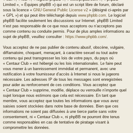
Limited », « Équipes phpBB ») qui est un script libre de forum, déclaré
sous la licence «
GNU General Public License v2
» (désigné ci-après par
« GPL ») et qui peut être téléchargé depuis
www.phpbb.com
. Le logiciel
phpBB facilite seulement les discussions sur Internet. phpBB Limited
n’est pas responsable de ce que nous acceptons ou n’acceptons pas
comme contenu ou conduite permis. Pour de plus amples informations au
sujet de phpBB, veuillez consulter :
https://www.phpbb.com/
.
Vous acceptez de ne pas publier de contenu abusif, obscène, vulgaire,
diffamatoire, choquant, menaçant, à caractère sexuel ou tout autre
contenu qui peut transgresser les lois de votre pays, du pays où
« Centaur Club » est hébergé ou les lois internationales. Le faire peut
vous mener à un bannissement immédiat et permanent, avec une
notification à votre fournisseur d’accès à Internet si nous le jugeons
nécessaire. Les adresses IP de tous les messages sont enregistrées
pour aider au renforcement de ces conditions. Vous acceptez que
« Centaur Club » supprime, modifie, déplace ou verrouille n’importe quel
sujet lorsque nous estimons que cela est nécessaire. En tant que
membre, vous acceptez que toutes les informations que vous avez
saisies soient stockées dans notre base de données. Bien que ces
informations ne soient pas diffusées à une tierce partie sans votre
consentement, ni « Centaur Club », ni phpBB ne pourront être tenus
comme responsables en cas de tentative de piratage visant à
compromettre les données.