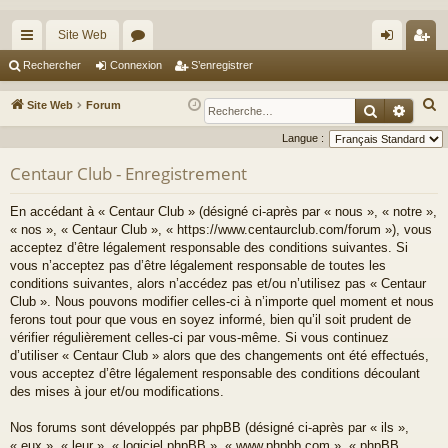
Site Web
cc
or
on
’e
Rechercher
Connexion
S’enregistrer
ès
u
ne
nr
R
Site Web
Forum
Recherche
Reche
ra
m
xi
eg
e
Langue :
c
pi
s
on
ist
Centaur Club - Enregistrement
h
de
re
e
En accédant à « Centaur Club » (désigné ci-après par « nous », « notre »,
r
r
« nos », « Centaur Club », « https://www.centaurclub.com/forum »), vous
c
acceptez d’être légalement responsable des conditions suivantes. Si
h
vous n’acceptez pas d’être légalement responsable de toutes les
e
conditions suivantes, alors n’accédez pas et/ou n’utilisez pas « Centaur
Club ». Nous pouvons modifier celles-ci à n’importe quel moment et nous
r
ferons tout pour que vous en soyez informé, bien qu’il soit prudent de
vérifier régulièrement celles-ci par vous-même. Si vous continuez
d’utiliser « Centaur Club » alors que des changements ont été effectués,
vous acceptez d’être légalement responsable des conditions découlant
des mises à jour et/ou modifications.
Nos forums sont développés par phpBB (désigné ci-après par « ils »,
« eux », « leur », « logiciel phpBB », « www.phpbb.com », « phpBB