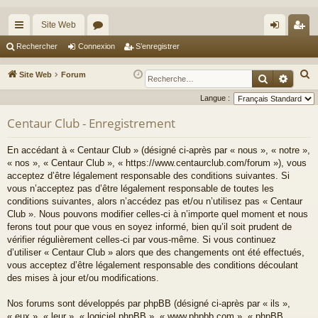
Site Web
cc
or
on
’e
Rechercher
Connexion
S’enregistrer
ès
u
ne
nr
R
Site Web
Forum
Recherche
Reche
ra
m
xi
eg
e
Langue :
c
pi
s
on
ist
Centaur Club - Enregistrement
h
de
re
e
En accédant à « Centaur Club » (désigné ci-après par « nous », « notre »,
r
r
« nos », « Centaur Club », « https://www.centaurclub.com/forum »), vous
c
acceptez d’être légalement responsable des conditions suivantes. Si
h
vous n’acceptez pas d’être légalement responsable de toutes les
e
conditions suivantes, alors n’accédez pas et/ou n’utilisez pas « Centaur
Club ». Nous pouvons modifier celles-ci à n’importe quel moment et nous
r
ferons tout pour que vous en soyez informé, bien qu’il soit prudent de
vérifier régulièrement celles-ci par vous-même. Si vous continuez
d’utiliser « Centaur Club » alors que des changements ont été effectués,
vous acceptez d’être légalement responsable des conditions découlant
des mises à jour et/ou modifications.
Nos forums sont développés par phpBB (désigné ci-après par « ils »,
« eux », « leur », « logiciel phpBB », « www.phpbb.com », « phpBB