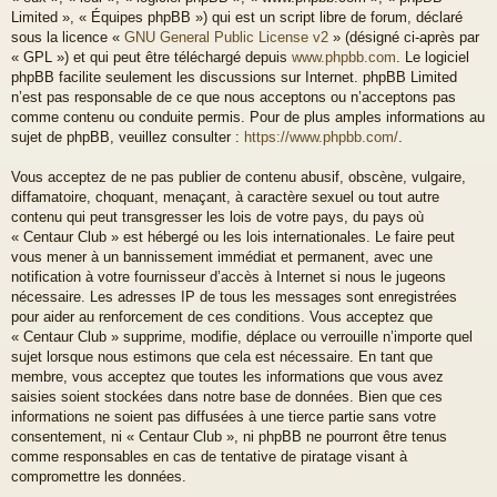
Limited », « Équipes phpBB ») qui est un script libre de forum, déclaré
sous la licence «
GNU General Public License v2
» (désigné ci-après par
« GPL ») et qui peut être téléchargé depuis
www.phpbb.com
. Le logiciel
phpBB facilite seulement les discussions sur Internet. phpBB Limited
n’est pas responsable de ce que nous acceptons ou n’acceptons pas
comme contenu ou conduite permis. Pour de plus amples informations au
sujet de phpBB, veuillez consulter :
https://www.phpbb.com/
.
Vous acceptez de ne pas publier de contenu abusif, obscène, vulgaire,
diffamatoire, choquant, menaçant, à caractère sexuel ou tout autre
contenu qui peut transgresser les lois de votre pays, du pays où
« Centaur Club » est hébergé ou les lois internationales. Le faire peut
vous mener à un bannissement immédiat et permanent, avec une
notification à votre fournisseur d’accès à Internet si nous le jugeons
nécessaire. Les adresses IP de tous les messages sont enregistrées
pour aider au renforcement de ces conditions. Vous acceptez que
« Centaur Club » supprime, modifie, déplace ou verrouille n’importe quel
sujet lorsque nous estimons que cela est nécessaire. En tant que
membre, vous acceptez que toutes les informations que vous avez
saisies soient stockées dans notre base de données. Bien que ces
informations ne soient pas diffusées à une tierce partie sans votre
consentement, ni « Centaur Club », ni phpBB ne pourront être tenus
comme responsables en cas de tentative de piratage visant à
compromettre les données.