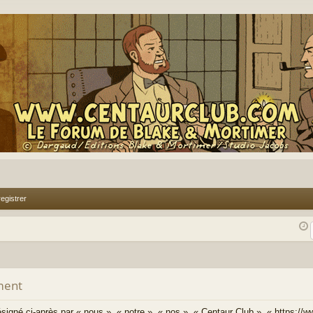
egistrer
ment
signé ci-après par « nous », « notre », « nos », « Centaur Club », « https://