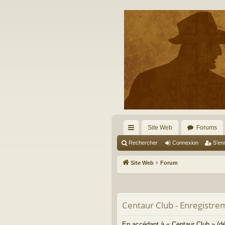
Site Web
Forums
cc
Rechercher
Connexion
S’enr
ès
Site Web
Forum
ra
pi
Centaur Club - Enregistre
de
En accédant à « Centaur Club » (dé