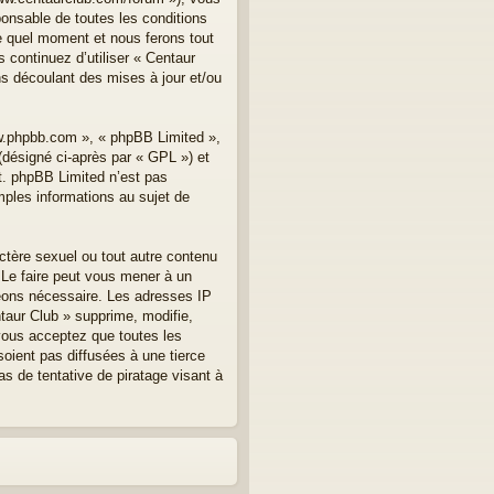
onsable de toutes les conditions
te quel moment et nous ferons tout
 continuez d’utiliser « Centaur
s découlant des mises à jour et/ou
ww.phpbb.com », « phpBB Limited »,
(désigné ci-après par « GPL ») et
et. phpBB Limited n’est pas
les informations au sujet de
ctère sexuel ou tout autre contenu
. Le faire peut vous mener à un
geons nécessaire. Les adresses IP
taur Club » supprime, modifie,
vous acceptez que toutes les
oient pas diffusées à une tierce
s de tentative de piratage visant à