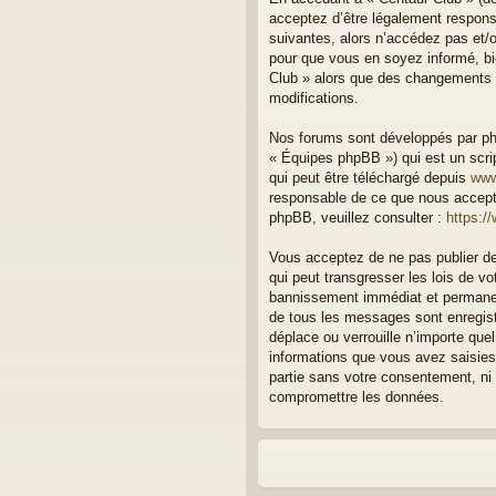
acceptez d’être légalement respons
suivantes, alors n’accédez pas et/o
pour que vous en soyez informé, bie
Club » alors que des changements o
modifications.
Nos forums sont développés par php
« Équipes phpBB ») qui est un scrip
qui peut être téléchargé depuis
www
responsable de ce que nous accept
phpBB, veuillez consulter :
https:/
Vous acceptez de ne pas publier de
qui peut transgresser les lois de v
bannissement immédiat et permanent
de tous les messages sont enregist
déplace ou verrouille n’importe qu
informations que vous avez saisies
partie sans votre consentement, ni
compromettre les données.