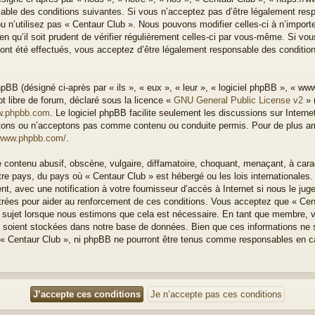
able des conditions suivantes. Si vous n’acceptez pas d’être légalement resp
u n’utilisez pas « Centaur Club ». Nous pouvons modifier celles-ci à n’impor
n qu’il soit prudent de vérifier régulièrement celles-ci par vous-même. Si vous
nt été effectués, vous acceptez d’être légalement responsable des condition
BB (désigné ci-après par « ils », « eux », « leur », « logiciel phpBB », « w
t libre de forum, déclaré sous la licence «
GNU General Public License v2
» 
.phpbb.com
. Le logiciel phpBB facilite seulement les discussions sur Intern
ons ou n’acceptons pas comme contenu ou conduite permis. Pour de plus amp
/www.phpbb.com/
.
 contenu abusif, obscène, vulgaire, diffamatoire, choquant, menaçant, à cara
otre pays, du pays où « Centaur Club » est hébergé ou les lois internationales
, avec une notification à votre fournisseur d’accès à Internet si nous le ju
rées pour aider au renforcement de ces conditions. Vous acceptez que « Cen
el sujet lorsque nous estimons que cela est nécessaire. En tant que membre, 
 soient stockées dans notre base de données. Bien que ces informations ne s
 « Centaur Club », ni phpBB ne pourront être tenus comme responsables en ca