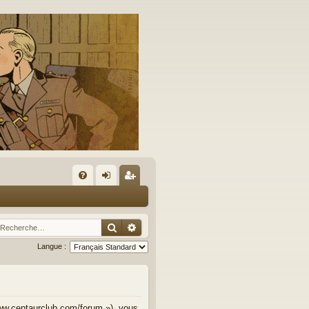
A
FA
on
’e
Q
ne
nr
Rechercher
Recherche avancée
xi
eg
Langue :
on
ist
re
r
www.centaurclub.com/forum »), vous