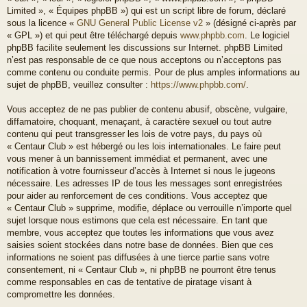
Limited », « Équipes phpBB ») qui est un script libre de forum, déclaré
sous la licence «
GNU General Public License v2
» (désigné ci-après par
« GPL ») et qui peut être téléchargé depuis
www.phpbb.com
. Le logiciel
phpBB facilite seulement les discussions sur Internet. phpBB Limited
n’est pas responsable de ce que nous acceptons ou n’acceptons pas
comme contenu ou conduite permis. Pour de plus amples informations au
sujet de phpBB, veuillez consulter :
https://www.phpbb.com/
.
Vous acceptez de ne pas publier de contenu abusif, obscène, vulgaire,
diffamatoire, choquant, menaçant, à caractère sexuel ou tout autre
contenu qui peut transgresser les lois de votre pays, du pays où
« Centaur Club » est hébergé ou les lois internationales. Le faire peut
vous mener à un bannissement immédiat et permanent, avec une
notification à votre fournisseur d’accès à Internet si nous le jugeons
nécessaire. Les adresses IP de tous les messages sont enregistrées
pour aider au renforcement de ces conditions. Vous acceptez que
« Centaur Club » supprime, modifie, déplace ou verrouille n’importe quel
sujet lorsque nous estimons que cela est nécessaire. En tant que
membre, vous acceptez que toutes les informations que vous avez
saisies soient stockées dans notre base de données. Bien que ces
informations ne soient pas diffusées à une tierce partie sans votre
consentement, ni « Centaur Club », ni phpBB ne pourront être tenus
comme responsables en cas de tentative de piratage visant à
compromettre les données.