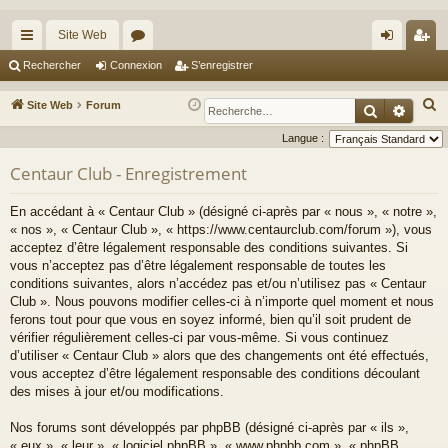
Site Web
cc
or
on
’e
Rechercher
Connexion
S’enregistrer
ès
u
ne
nr
R
Site Web
Forum
Recherche
Reche
ra
m
xi
eg
e
Langue :
c
pi
s
on
ist
Centaur Club - Enregistrement
h
de
re
e
En accédant à « Centaur Club » (désigné ci-après par « nous », « notre »,
r
r
« nos », « Centaur Club », « https://www.centaurclub.com/forum »), vous
c
acceptez d’être légalement responsable des conditions suivantes. Si
h
vous n’acceptez pas d’être légalement responsable de toutes les
e
conditions suivantes, alors n’accédez pas et/ou n’utilisez pas « Centaur
Club ». Nous pouvons modifier celles-ci à n’importe quel moment et nous
r
ferons tout pour que vous en soyez informé, bien qu’il soit prudent de
vérifier régulièrement celles-ci par vous-même. Si vous continuez
d’utiliser « Centaur Club » alors que des changements ont été effectués,
vous acceptez d’être légalement responsable des conditions découlant
des mises à jour et/ou modifications.
Nos forums sont développés par phpBB (désigné ci-après par « ils »,
« eux », « leur », « logiciel phpBB », « www.phpbb.com », « phpBB