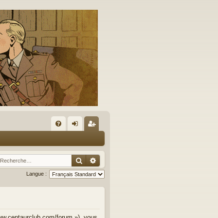
A
FA
on
’e
Q
ne
nr
Rechercher
Recherche avancée
xi
eg
Langue :
on
ist
re
r
www.centaurclub.com/forum »), vous