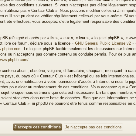
able des conditions suivantes. Si vous n’acceptez pas d’être légalement resp
u n’utilisez pas « Centaur Club ». Nous pouvons modifier celles-ci à n’impor
n qu’il soit prudent de vérifier régulièrement celles-ci par vous-même. Si vous
nt été effectués, vous acceptez d’être légalement responsable des condition
BB (désigné ci-après par « ils », « eux », « leur », « logiciel phpBB », « w
t libre de forum, déclaré sous la licence «
GNU General Public License v2
» 
.phpbb.com
. Le logiciel phpBB facilite seulement les discussions sur Intern
ons ou n’acceptons pas comme contenu ou conduite permis. Pour de plus amp
/www.phpbb.com/
.
 contenu abusif, obscène, vulgaire, diffamatoire, choquant, menaçant, à cara
otre pays, du pays où « Centaur Club » est hébergé ou les lois internationales
, avec une notification à votre fournisseur d’accès à Internet si nous le ju
rées pour aider au renforcement de ces conditions. Vous acceptez que « Cen
el sujet lorsque nous estimons que cela est nécessaire. En tant que membre, 
 soient stockées dans notre base de données. Bien que ces informations ne s
 « Centaur Club », ni phpBB ne pourront être tenus comme responsables en ca