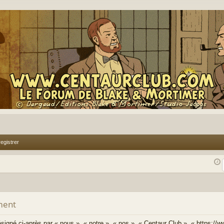
egistrer
ment
signé ci-après par « nous », « notre », « nos », « Centaur Club », « https://