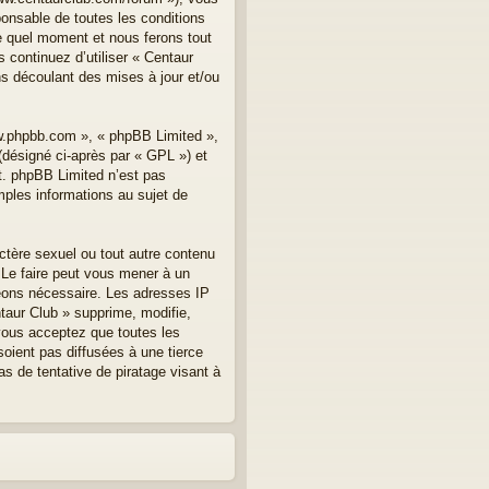
onsable de toutes les conditions
te quel moment et nous ferons tout
 continuez d’utiliser « Centaur
s découlant des mises à jour et/ou
ww.phpbb.com », « phpBB Limited »,
(désigné ci-après par « GPL ») et
et. phpBB Limited n’est pas
les informations au sujet de
ctère sexuel ou tout autre contenu
. Le faire peut vous mener à un
geons nécessaire. Les adresses IP
taur Club » supprime, modifie,
vous acceptez que toutes les
oient pas diffusées à une tierce
s de tentative de piratage visant à