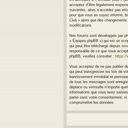
acceptez d’être légalement respons
suivantes, alors n’accédez pas et/o
pour que vous en soyez informé, bie
Club » alors que des changements o
modifications.
Nos forums sont développés par php
« Équipes phpBB ») qui est un scrip
qui peut être téléchargé depuis
www
responsable de ce que nous accept
phpBB, veuillez consulter :
https:/
Vous acceptez de ne pas publier de
qui peut transgresser les lois de v
bannissement immédiat et permanent
de tous les messages sont enregist
déplace ou verrouille n’importe qu
informations que vous avez saisies
partie sans votre consentement, ni
compromettre les données.