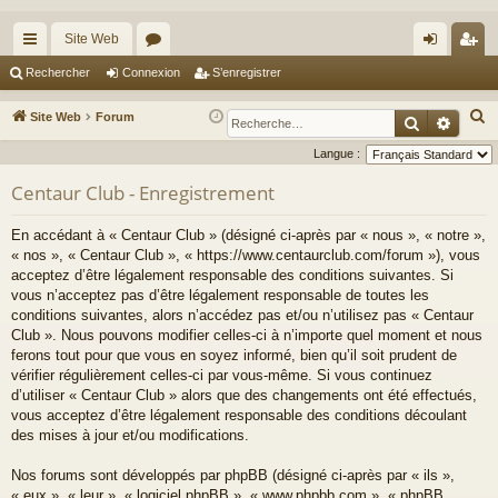
Site Web
cc
or
on
’e
Rechercher
Connexion
S’enregistrer
ès
u
ne
nr
R
Site Web
Forum
Recherche
Reche
ra
m
xi
eg
e
Langue :
c
pi
s
on
ist
Centaur Club - Enregistrement
h
de
re
e
En accédant à « Centaur Club » (désigné ci-après par « nous », « notre »,
r
r
« nos », « Centaur Club », « https://www.centaurclub.com/forum »), vous
c
acceptez d’être légalement responsable des conditions suivantes. Si
h
vous n’acceptez pas d’être légalement responsable de toutes les
e
conditions suivantes, alors n’accédez pas et/ou n’utilisez pas « Centaur
Club ». Nous pouvons modifier celles-ci à n’importe quel moment et nous
r
ferons tout pour que vous en soyez informé, bien qu’il soit prudent de
vérifier régulièrement celles-ci par vous-même. Si vous continuez
d’utiliser « Centaur Club » alors que des changements ont été effectués,
vous acceptez d’être légalement responsable des conditions découlant
des mises à jour et/ou modifications.
Nos forums sont développés par phpBB (désigné ci-après par « ils »,
« eux », « leur », « logiciel phpBB », « www.phpbb.com », « phpBB