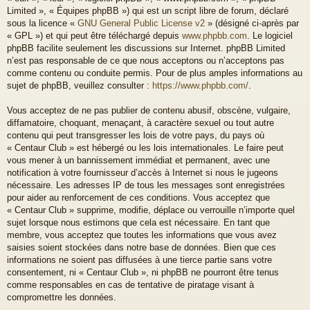
Limited », « Équipes phpBB ») qui est un script libre de forum, déclaré
sous la licence «
GNU General Public License v2
» (désigné ci-après par
« GPL ») et qui peut être téléchargé depuis
www.phpbb.com
. Le logiciel
phpBB facilite seulement les discussions sur Internet. phpBB Limited
n’est pas responsable de ce que nous acceptons ou n’acceptons pas
comme contenu ou conduite permis. Pour de plus amples informations au
sujet de phpBB, veuillez consulter :
https://www.phpbb.com/
.
Vous acceptez de ne pas publier de contenu abusif, obscène, vulgaire,
diffamatoire, choquant, menaçant, à caractère sexuel ou tout autre
contenu qui peut transgresser les lois de votre pays, du pays où
« Centaur Club » est hébergé ou les lois internationales. Le faire peut
vous mener à un bannissement immédiat et permanent, avec une
notification à votre fournisseur d’accès à Internet si nous le jugeons
nécessaire. Les adresses IP de tous les messages sont enregistrées
pour aider au renforcement de ces conditions. Vous acceptez que
« Centaur Club » supprime, modifie, déplace ou verrouille n’importe quel
sujet lorsque nous estimons que cela est nécessaire. En tant que
membre, vous acceptez que toutes les informations que vous avez
saisies soient stockées dans notre base de données. Bien que ces
informations ne soient pas diffusées à une tierce partie sans votre
consentement, ni « Centaur Club », ni phpBB ne pourront être tenus
comme responsables en cas de tentative de piratage visant à
compromettre les données.