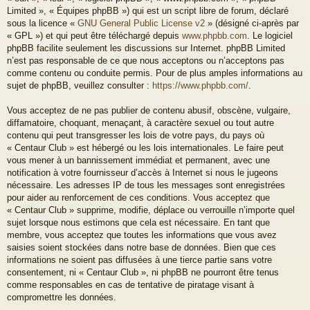
Limited », « Équipes phpBB ») qui est un script libre de forum, déclaré
sous la licence «
GNU General Public License v2
» (désigné ci-après par
« GPL ») et qui peut être téléchargé depuis
www.phpbb.com
. Le logiciel
phpBB facilite seulement les discussions sur Internet. phpBB Limited
n’est pas responsable de ce que nous acceptons ou n’acceptons pas
comme contenu ou conduite permis. Pour de plus amples informations au
sujet de phpBB, veuillez consulter :
https://www.phpbb.com/
.
Vous acceptez de ne pas publier de contenu abusif, obscène, vulgaire,
diffamatoire, choquant, menaçant, à caractère sexuel ou tout autre
contenu qui peut transgresser les lois de votre pays, du pays où
« Centaur Club » est hébergé ou les lois internationales. Le faire peut
vous mener à un bannissement immédiat et permanent, avec une
notification à votre fournisseur d’accès à Internet si nous le jugeons
nécessaire. Les adresses IP de tous les messages sont enregistrées
pour aider au renforcement de ces conditions. Vous acceptez que
« Centaur Club » supprime, modifie, déplace ou verrouille n’importe quel
sujet lorsque nous estimons que cela est nécessaire. En tant que
membre, vous acceptez que toutes les informations que vous avez
saisies soient stockées dans notre base de données. Bien que ces
informations ne soient pas diffusées à une tierce partie sans votre
consentement, ni « Centaur Club », ni phpBB ne pourront être tenus
comme responsables en cas de tentative de piratage visant à
compromettre les données.