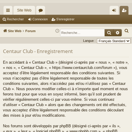
Site Web
cc
or
on
’e
Rechercher
Connexion
S’enregistrer
ès
u
ne
nr
R
Site Web
Forum
Recherche
Reche
ra
m
xi
eg
e
Langue :
c
pi
s
on
ist
Centaur Club - Enregistrement
h
de
re
e
En accédant à « Centaur Club » (désigné ci-après par « nous », « notre »,
r
r
« nos », « Centaur Club », « https://www.centaurclub.com/forum »), vous
c
acceptez d’être légalement responsable des conditions suivantes. Si
h
vous n’acceptez pas d’être légalement responsable de toutes les
e
conditions suivantes, alors n’accédez pas et/ou n’utilisez pas « Centaur
Club ». Nous pouvons modifier celles-ci à n’importe quel moment et nous
r
ferons tout pour que vous en soyez informé, bien qu’il soit prudent de
vérifier régulièrement celles-ci par vous-même. Si vous continuez
d’utiliser « Centaur Club » alors que des changements ont été effectués,
vous acceptez d’être légalement responsable des conditions découlant
des mises à jour et/ou modifications.
Nos forums sont développés par phpBB (désigné ci-après par « ils »,
« eux », « leur », « logiciel phpBB », « www.phpbb.com », « phpBB