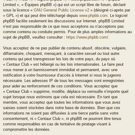
Limited », « Équipes phpBB ») qui est un script libre de forum, déclaré
sous la licence «
GNU General Public License v2
» (désigné ci-après par
« GPL ») et qui peut être téléchargé depuis
www.phpbb.com
. Le logiciel
phpBB facilite seulement les discussions sur Internet. phpBB Limited
n’est pas responsable de ce que nous acceptons ou n’acceptons pas
comme contenu ou conduite permis. Pour de plus amples informations au
sujet de phpBB, veuillez consulter :
https://www.phpbb.com/
.
Vous acceptez de ne pas publier de contenu abusif, obscène, vulgaire,
diffamatoire, choquant, menaçant, à caractère sexuel ou tout autre
contenu qui peut transgresser les lois de votre pays, du pays où
« Centaur Club » est hébergé ou les lois internationales. Le faire peut
vous mener à un bannissement immédiat et permanent, avec une
notification à votre fournisseur d’accès à Internet si nous le jugeons
nécessaire. Les adresses IP de tous les messages sont enregistrées
pour aider au renforcement de ces conditions. Vous acceptez que
« Centaur Club » supprime, modifie, déplace ou verrouille n’importe quel
sujet lorsque nous estimons que cela est nécessaire. En tant que
membre, vous acceptez que toutes les informations que vous avez
saisies soient stockées dans notre base de données. Bien que ces
informations ne soient pas diffusées à une tierce partie sans votre
consentement, ni « Centaur Club », ni phpBB ne pourront être tenus
comme responsables en cas de tentative de piratage visant à
compromettre les données.