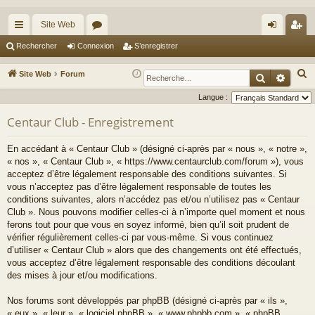
Site Web
cc
or
on
’e
Rechercher
Connexion
S’enregistrer
ès
u
ne
nr
R
Site Web
Forum
Recherche
Reche
ra
m
xi
eg
e
Langue :
c
pi
s
on
ist
Centaur Club - Enregistrement
h
de
re
e
En accédant à « Centaur Club » (désigné ci-après par « nous », « notre »,
r
r
« nos », « Centaur Club », « https://www.centaurclub.com/forum »), vous
c
acceptez d’être légalement responsable des conditions suivantes. Si
h
vous n’acceptez pas d’être légalement responsable de toutes les
e
conditions suivantes, alors n’accédez pas et/ou n’utilisez pas « Centaur
Club ». Nous pouvons modifier celles-ci à n’importe quel moment et nous
r
ferons tout pour que vous en soyez informé, bien qu’il soit prudent de
vérifier régulièrement celles-ci par vous-même. Si vous continuez
d’utiliser « Centaur Club » alors que des changements ont été effectués,
vous acceptez d’être légalement responsable des conditions découlant
des mises à jour et/ou modifications.
Nos forums sont développés par phpBB (désigné ci-après par « ils »,
« eux », « leur », « logiciel phpBB », « www.phpbb.com », « phpBB