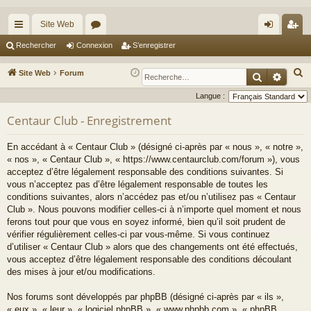
Site Web
cc
or
on
’e
Rechercher
Connexion
S’enregistrer
ès
u
ne
nr
R
Site Web
Forum
Recherche
Reche
ra
m
xi
eg
e
Langue :
c
pi
s
on
ist
Centaur Club - Enregistrement
h
de
re
e
En accédant à « Centaur Club » (désigné ci-après par « nous », « notre »,
r
r
« nos », « Centaur Club », « https://www.centaurclub.com/forum »), vous
c
acceptez d’être légalement responsable des conditions suivantes. Si
h
vous n’acceptez pas d’être légalement responsable de toutes les
e
conditions suivantes, alors n’accédez pas et/ou n’utilisez pas « Centaur
Club ». Nous pouvons modifier celles-ci à n’importe quel moment et nous
r
ferons tout pour que vous en soyez informé, bien qu’il soit prudent de
vérifier régulièrement celles-ci par vous-même. Si vous continuez
d’utiliser « Centaur Club » alors que des changements ont été effectués,
vous acceptez d’être légalement responsable des conditions découlant
des mises à jour et/ou modifications.
Nos forums sont développés par phpBB (désigné ci-après par « ils »,
« eux », « leur », « logiciel phpBB », « www.phpbb.com », « phpBB