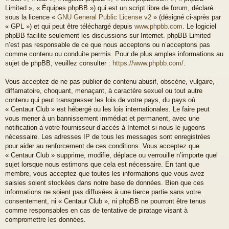
Limited », « Équipes phpBB ») qui est un script libre de forum, déclaré
sous la licence «
GNU General Public License v2
» (désigné ci-après par
« GPL ») et qui peut être téléchargé depuis
www.phpbb.com
. Le logiciel
phpBB facilite seulement les discussions sur Internet. phpBB Limited
n’est pas responsable de ce que nous acceptons ou n’acceptons pas
comme contenu ou conduite permis. Pour de plus amples informations au
sujet de phpBB, veuillez consulter :
https://www.phpbb.com/
.
Vous acceptez de ne pas publier de contenu abusif, obscène, vulgaire,
diffamatoire, choquant, menaçant, à caractère sexuel ou tout autre
contenu qui peut transgresser les lois de votre pays, du pays où
« Centaur Club » est hébergé ou les lois internationales. Le faire peut
vous mener à un bannissement immédiat et permanent, avec une
notification à votre fournisseur d’accès à Internet si nous le jugeons
nécessaire. Les adresses IP de tous les messages sont enregistrées
pour aider au renforcement de ces conditions. Vous acceptez que
« Centaur Club » supprime, modifie, déplace ou verrouille n’importe quel
sujet lorsque nous estimons que cela est nécessaire. En tant que
membre, vous acceptez que toutes les informations que vous avez
saisies soient stockées dans notre base de données. Bien que ces
informations ne soient pas diffusées à une tierce partie sans votre
consentement, ni « Centaur Club », ni phpBB ne pourront être tenus
comme responsables en cas de tentative de piratage visant à
compromettre les données.