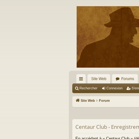
Site Web
Forums
cc
Rechercher
Connexion
S’enr
ès
Site Web
Forum
ra
pi
Centaur Club - Enregistre
de
En accédant à « Centaur Club » (dé