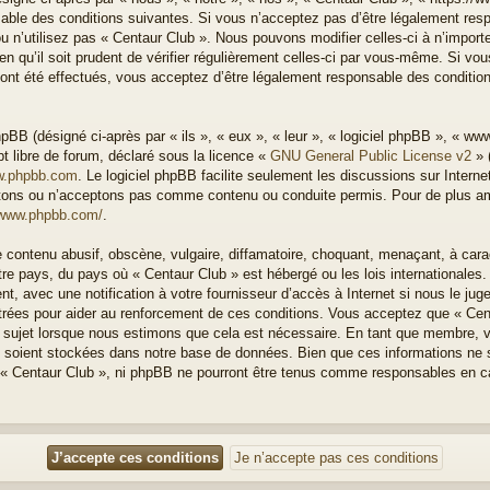
able des conditions suivantes. Si vous n’acceptez pas d’être légalement resp
u n’utilisez pas « Centaur Club ». Nous pouvons modifier celles-ci à n’impor
n qu’il soit prudent de vérifier régulièrement celles-ci par vous-même. Si vous
nt été effectués, vous acceptez d’être légalement responsable des condition
BB (désigné ci-après par « ils », « eux », « leur », « logiciel phpBB », « w
t libre de forum, déclaré sous la licence «
GNU General Public License v2
» 
.phpbb.com
. Le logiciel phpBB facilite seulement les discussions sur Intern
ons ou n’acceptons pas comme contenu ou conduite permis. Pour de plus amp
/www.phpbb.com/
.
 contenu abusif, obscène, vulgaire, diffamatoire, choquant, menaçant, à cara
otre pays, du pays où « Centaur Club » est hébergé ou les lois internationales
, avec une notification à votre fournisseur d’accès à Internet si nous le ju
rées pour aider au renforcement de ces conditions. Vous acceptez que « Cen
el sujet lorsque nous estimons que cela est nécessaire. En tant que membre, 
 soient stockées dans notre base de données. Bien que ces informations ne s
 « Centaur Club », ni phpBB ne pourront être tenus comme responsables en ca