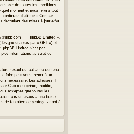
onsable de toutes les conditions
te quel moment et nous ferons tout
 continuez d’utiliser « Centaur
s découlant des mises à jour et/ou
ww.phpbb.com », « phpBB Limited »,
(désigné ci-après par « GPL ») et
et. phpBB Limited n’est pas
les informations au sujet de
ctère sexuel ou tout autre contenu
. Le faire peut vous mener à un
geons nécessaire. Les adresses IP
taur Club » supprime, modifie,
vous acceptez que toutes les
oient pas diffusées à une tierce
s de tentative de piratage visant à