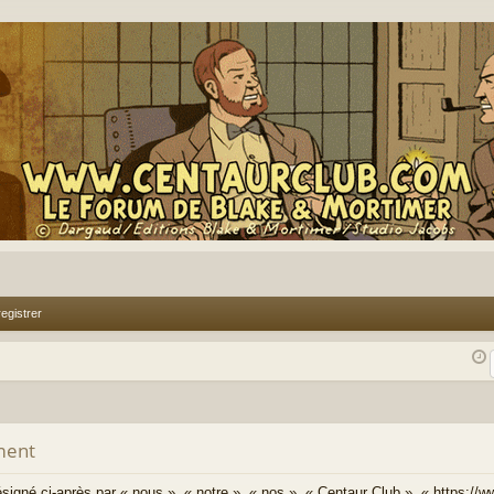
egistrer
ment
signé ci-après par « nous », « notre », « nos », « Centaur Club », « https://