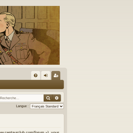
A
FA
on
’e
Q
ne
nr
Rechercher
Recherche avancée
xi
eg
Langue :
on
ist
re
r
www.centaurclub.com/forum »), vous