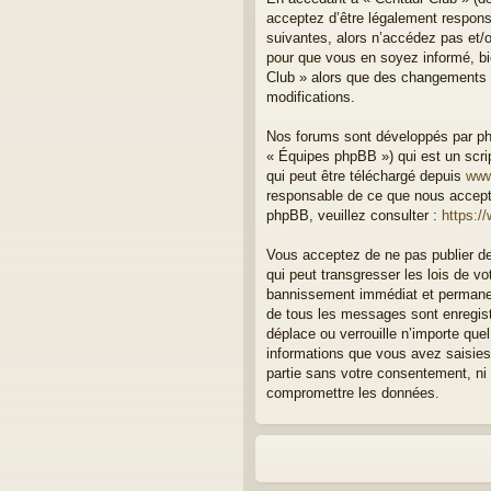
acceptez d’être légalement respons
suivantes, alors n’accédez pas et/o
pour que vous en soyez informé, bie
Club » alors que des changements o
modifications.
Nos forums sont développés par php
« Équipes phpBB ») qui est un scrip
qui peut être téléchargé depuis
www
responsable de ce que nous accept
phpBB, veuillez consulter :
https:/
Vous acceptez de ne pas publier de
qui peut transgresser les lois de v
bannissement immédiat et permanent
de tous les messages sont enregist
déplace ou verrouille n’importe qu
informations que vous avez saisies
partie sans votre consentement, ni
compromettre les données.