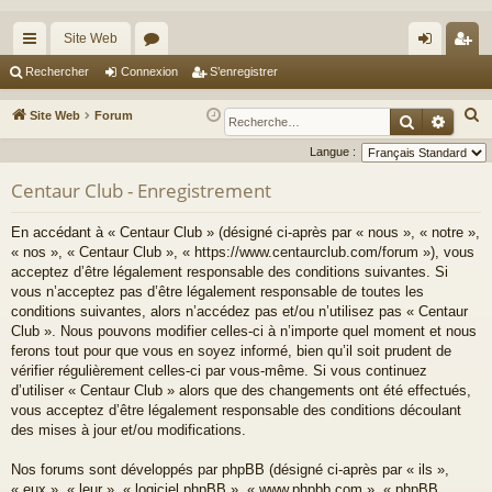
Site Web
cc
or
on
’e
Rechercher
Connexion
S’enregistrer
ès
u
ne
nr
R
Site Web
Forum
Recherche
Reche
ra
m
xi
eg
e
Langue :
c
pi
s
on
ist
Centaur Club - Enregistrement
h
de
re
e
En accédant à « Centaur Club » (désigné ci-après par « nous », « notre »,
r
r
« nos », « Centaur Club », « https://www.centaurclub.com/forum »), vous
c
acceptez d’être légalement responsable des conditions suivantes. Si
h
vous n’acceptez pas d’être légalement responsable de toutes les
e
conditions suivantes, alors n’accédez pas et/ou n’utilisez pas « Centaur
Club ». Nous pouvons modifier celles-ci à n’importe quel moment et nous
r
ferons tout pour que vous en soyez informé, bien qu’il soit prudent de
vérifier régulièrement celles-ci par vous-même. Si vous continuez
d’utiliser « Centaur Club » alors que des changements ont été effectués,
vous acceptez d’être légalement responsable des conditions découlant
des mises à jour et/ou modifications.
Nos forums sont développés par phpBB (désigné ci-après par « ils »,
« eux », « leur », « logiciel phpBB », « www.phpbb.com », « phpBB