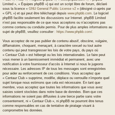
Limited », « Équipes phpBB ») qui est un script libre de forum, déclaré
sous la licence «
GNU General Public License v2
» (désigné ci-après par
« GPL ») et qui peut être téléchargé depuis
www.phpbb.com
. Le logiciel
phpBB facilite seulement les discussions sur Internet. phpBB Limited
n’est pas responsable de ce que nous acceptons ou n’acceptons pas
comme contenu ou conduite permis. Pour de plus amples informations au
sujet de phpBB, veuillez consulter :
https://www.phpbb.com/
.
Vous acceptez de ne pas publier de contenu abusif, obscène, vulgaire,
diffamatoire, choquant, menaçant, à caractère sexuel ou tout autre
contenu qui peut transgresser les lois de votre pays, du pays où
« Centaur Club » est hébergé ou les lois internationales. Le faire peut
vous mener à un bannissement immédiat et permanent, avec une
notification à votre fournisseur d’accès à Internet si nous le jugeons
nécessaire. Les adresses IP de tous les messages sont enregistrées
pour aider au renforcement de ces conditions. Vous acceptez que
« Centaur Club » supprime, modifie, déplace ou verrouille n’importe quel
sujet lorsque nous estimons que cela est nécessaire. En tant que
membre, vous acceptez que toutes les informations que vous avez
saisies soient stockées dans notre base de données. Bien que ces
informations ne soient pas diffusées à une tierce partie sans votre
consentement, ni « Centaur Club », ni phpBB ne pourront être tenus
comme responsables en cas de tentative de piratage visant à
compromettre les données.