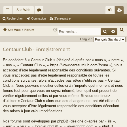
Site Web
cc
or
on
’e
Rechercher
Connexion
S’enregistrer
ès
u
ne
nr
R
Site Web
Forum
Recherche
Reche
ra
m
xi
eg
e
Langue :
c
pi
s
on
ist
Centaur Club - Enregistrement
h
de
re
e
En accédant à « Centaur Club » (désigné ci-après par « nous », « notre »,
r
r
« nos », « Centaur Club », « https://www.centaurclub.com/forum »), vous
c
acceptez d’être légalement responsable des conditions suivantes. Si
h
vous n’acceptez pas d’être légalement responsable de toutes les
e
conditions suivantes, alors n’accédez pas et/ou n’utilisez pas « Centaur
Club ». Nous pouvons modifier celles-ci à n’importe quel moment et nous
r
ferons tout pour que vous en soyez informé, bien qu’il soit prudent de
vérifier régulièrement celles-ci par vous-même. Si vous continuez
d’utiliser « Centaur Club » alors que des changements ont été effectués,
vous acceptez d’être légalement responsable des conditions découlant
des mises à jour et/ou modifications.
Nos forums sont développés par phpBB (désigné ci-après par « ils »,
« eux », « leur », « logiciel phpBB », « www.phpbb.com », « phpBB