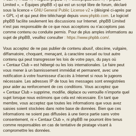
Limited », « Équipes phpBB ») qui est un script libre de forum, déclaré
sous la licence «
GNU General Public License v2
» (désigné ci-après par
« GPL ») et qui peut être téléchargé depuis
www.phpbb.com
. Le logiciel
phpBB facilite seulement les discussions sur Internet. phpBB Limited
n’est pas responsable de ce que nous acceptons ou n’acceptons pas
comme contenu ou conduite permis. Pour de plus amples informations au
sujet de phpBB, veuillez consulter :
https://www.phpbb.com/
.
Vous acceptez de ne pas publier de contenu abusif, obscène, vulgaire,
diffamatoire, choquant, menaçant, à caractère sexuel ou tout autre
contenu qui peut transgresser les lois de votre pays, du pays où
« Centaur Club » est hébergé ou les lois internationales. Le faire peut
vous mener à un bannissement immédiat et permanent, avec une
notification à votre fournisseur d’accès à Internet si nous le jugeons
nécessaire. Les adresses IP de tous les messages sont enregistrées
pour aider au renforcement de ces conditions. Vous acceptez que
« Centaur Club » supprime, modifie, déplace ou verrouille n’importe quel
sujet lorsque nous estimons que cela est nécessaire. En tant que
membre, vous acceptez que toutes les informations que vous avez
saisies soient stockées dans notre base de données. Bien que ces
informations ne soient pas diffusées à une tierce partie sans votre
consentement, ni « Centaur Club », ni phpBB ne pourront être tenus
comme responsables en cas de tentative de piratage visant à
compromettre les données.