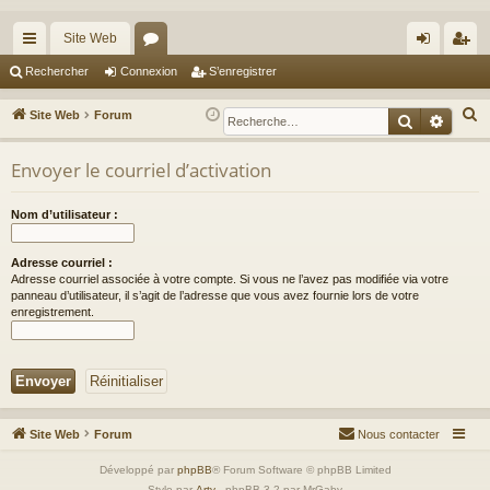
Site Web
cc
or
on
’e
Rechercher
Connexion
S’enregistrer
ès
u
ne
nr
R
Site Web
Forum
Recherche
Reche
ra
m
xi
eg
e
c
Envoyer le courriel d’activation
pi
s
on
ist
h
de
re
e
Nom d’utilisateur :
r
r
c
Adresse courriel :
Adresse courriel associée à votre compte. Si vous ne l’avez pas modifiée via votre
h
panneau d’utilisateur, il s’agit de l’adresse que vous avez fournie lors de votre
e
enregistrement.
r
Site Web
Forum
Nous contacter
Développé par
phpBB
® Forum Software © phpBB Limited
Style par
Arty
- phpBB 3.2 par MrGaby