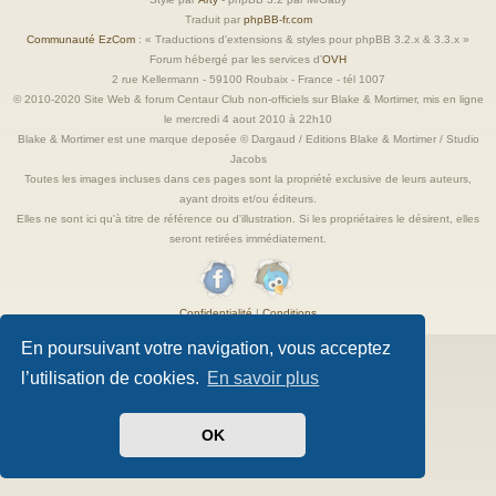
Traduit par
phpBB-fr.com
Communauté EzCom
: « Traductions d'extensions & styles pour phpBB 3.2.x & 3.3.x »
Forum hébergé par les services d’
OVH
2 rue Kellermann - 59100 Roubaix - France - tél 1007
© 2010-2020 Site Web & forum Centaur Club non-officiels sur Blake & Mortimer, mis en ligne
le mercredi 4 aout 2010 à 22h10
Blake & Mortimer est une marque deposée © Dargaud / Editions Blake & Mortimer / Studio
Jacobs
Toutes les images incluses dans ces pages sont la propriété exclusive de leurs auteurs,
ayant droits et/ou éditeurs.
Elles ne sont ici qu'à titre de référence ou d'illustration. Si les propriétaires le désirent, elles
seront retirées immédiatement.
Confidentialité
|
Conditions
En poursuivant votre navigation, vous acceptez
l’utilisation de cookies.
En savoir plus
OK