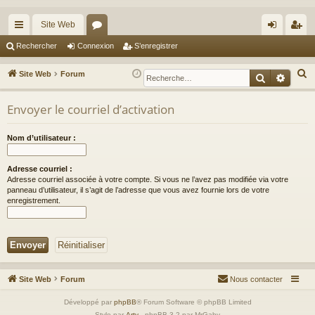
Site Web
cc
or
on
’e
Rechercher
Connexion
S’enregistrer
ès
u
ne
nr
R
Site Web
Forum
Recherche
Reche
ra
m
xi
eg
e
c
Envoyer le courriel d’activation
pi
s
on
ist
h
de
re
e
Nom d’utilisateur :
r
r
c
Adresse courriel :
Adresse courriel associée à votre compte. Si vous ne l’avez pas modifiée via votre
h
panneau d’utilisateur, il s’agit de l’adresse que vous avez fournie lors de votre
e
enregistrement.
r
Site Web
Forum
Nous contacter
Développé par
phpBB
® Forum Software © phpBB Limited
Style par
Arty
- phpBB 3.2 par MrGaby