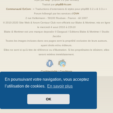
Traduit par
phpBB-fr.com
Communauté EzCom
: « Traductions d'extensions & styles pour phpBB 3.2.x & 3.3.x »
Forum hébergé par les services d’
OVH
2 rue Kellermann - 59100 Roubaix - France - tél 1007
© 2010-2020 Site Web & forum Centaur Club non-officiels sur Blake & Mortimer, mis en ligne
le mercredi 4 aout 2010 à 22h10
Blake & Mortimer est une marque deposée © Dargaud / Editions Blake & Mortimer / Studio
Jacobs
Toutes les images incluses dans ces pages sont la propriété exclusive de leurs auteurs,
ayant droits et/ou éditeurs.
Elles ne sont ici qu'à titre de référence ou d'illustration. Si les propriétaires le désirent, elles
seront retirées immédiatement.
Confidentialité
|
Conditions
En poursuivant votre navigation, vous acceptez
l’utilisation de cookies.
En savoir plus
OK