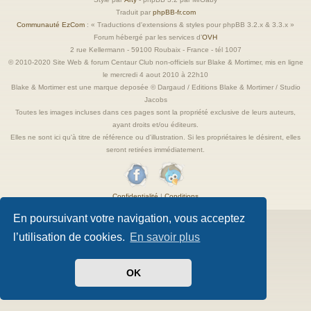
Traduit par
phpBB-fr.com
Communauté EzCom
: « Traductions d'extensions & styles pour phpBB 3.2.x & 3.3.x »
Forum hébergé par les services d’
OVH
2 rue Kellermann - 59100 Roubaix - France - tél 1007
© 2010-2020 Site Web & forum Centaur Club non-officiels sur Blake & Mortimer, mis en ligne
le mercredi 4 aout 2010 à 22h10
Blake & Mortimer est une marque deposée © Dargaud / Editions Blake & Mortimer / Studio
Jacobs
Toutes les images incluses dans ces pages sont la propriété exclusive de leurs auteurs,
ayant droits et/ou éditeurs.
Elles ne sont ici qu'à titre de référence ou d'illustration. Si les propriétaires le désirent, elles
seront retirées immédiatement.
Confidentialité
|
Conditions
En poursuivant votre navigation, vous acceptez
l’utilisation de cookies.
En savoir plus
OK