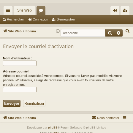
Site Web
cc
or
on
’e
Rechercher
Connexion
S’enregistrer
ès
u
ne
nr
R
Site Web
Forum
Recherche
Reche
ra
m
xi
eg
e
c
Envoyer le courriel d’activation
pi
s
on
ist
h
de
re
e
Nom d’utilisateur :
r
r
c
Adresse courriel :
Adresse courriel associée à votre compte. Si vous ne l’avez pas modifiée via votre
h
panneau d’utilisateur, il s’agit de l’adresse que vous avez fournie lors de votre
e
enregistrement.
r
Site Web
Forum
Nous contacter
Développé par
phpBB
® Forum Software © phpBB Limited
Style par
Arty
- phpBB 3.2 par MrGaby