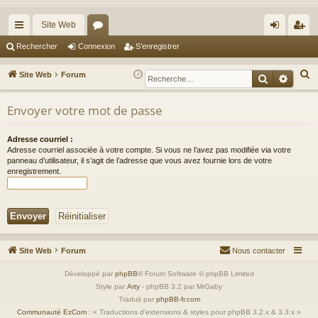
Site Web
cc
or
on
’e
Rechercher
Connexion
S’enregistrer
ès
u
ne
nr
R
Site Web
Forum
Recherche
Reche
ra
m
xi
eg
e
c
Envoyer votre mot de passe
pi
s
on
ist
h
de
re
e
Adresse courriel :
Adresse courriel associée à votre compte. Si vous ne l’avez pas modifiée via votre
r
r
panneau d’utilisateur, il s’agit de l’adresse que vous avez fournie lors de votre
c
enregistrement.
h
e
r
Site Web
Forum
Nous contacter
Développé par
phpBB
® Forum Software © phpBB Limited
Style par
Arty
- phpBB 3.2 par MrGaby
Traduit par
phpBB-fr.com
Communauté EzCom
: « Traductions d'extensions & styles pour phpBB 3.2.x & 3.3.x »