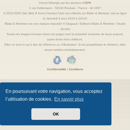
Forum hébergé par les services d’
OVH
2 rue Kellermann - 59100 Roubaix - France - tél 1007
© 2010-2020 Site Web & forum Centaur Club non-officiels sur Blake & Mortimer, mis en ligne
le mercredi 4 aout 2010 à 22h10
Blake & Mortimer est une marque deposée © Dargaud / Editions Blake & Mortimer / Studio
Jacobs
Toutes les images incluses dans ces pages sont la propriété exclusive de leurs auteurs,
ayant droits et/ou éditeurs.
Elles ne sont ici qu'à titre de référence ou d'illustration. Si les propriétaires le désirent, elles
seront retirées immédiatement.
Confidentialité
|
Conditions
En poursuivant votre navigation, vous acceptez
l’utilisation de cookies.
En savoir plus
OK