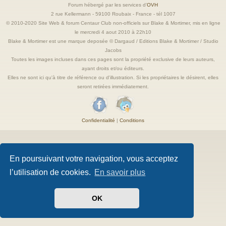
Forum hébergé par les services d’
OVH
2 rue Kellermann - 59100 Roubaix - France - tél 1007
© 2010-2020 Site Web & forum Centaur Club non-officiels sur Blake & Mortimer, mis en ligne
le mercredi 4 aout 2010 à 22h10
Blake & Mortimer est une marque deposée © Dargaud / Editions Blake & Mortimer / Studio
Jacobs
Toutes les images incluses dans ces pages sont la propriété exclusive de leurs auteurs,
ayant droits et/ou éditeurs.
Elles ne sont ici qu'à titre de référence ou d'illustration. Si les propriétaires le désirent, elles
seront retirées immédiatement.
Confidentialité
|
Conditions
En poursuivant votre navigation, vous acceptez
l’utilisation de cookies.
En savoir plus
OK