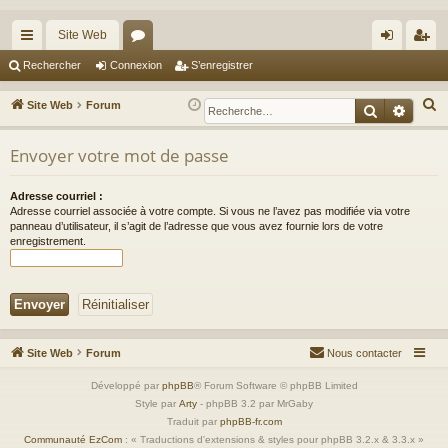
Site Web
cc
or
on
’e
Rechercher
Connexion
S’enregistrer
ès
u
ne
nr
R
Site Web
Forum
Recherche
Reche
ra
m
xi
eg
e
c
Envoyer votre mot de passe
pi
s
on
ist
h
de
re
e
Adresse courriel :
Adresse courriel associée à votre compte. Si vous ne l’avez pas modifiée via votre
r
r
panneau d’utilisateur, il s’agit de l’adresse que vous avez fournie lors de votre
c
enregistrement.
h
e
r
Site Web
Forum
Nous contacter
Développé par
phpBB
® Forum Software © phpBB Limited
Style par
Arty
- phpBB 3.2 par MrGaby
Traduit par
phpBB-fr.com
Communauté EzCom
: « Traductions d'extensions & styles pour phpBB 3.2.x & 3.3.x »