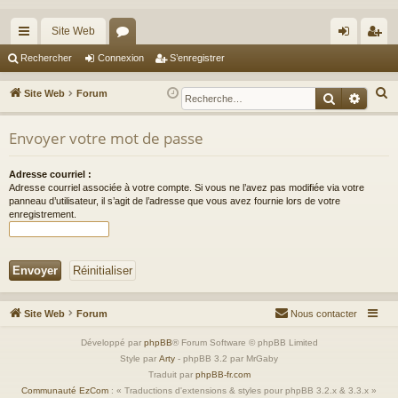
Site Web
cc
or
on
’e
Rechercher
Connexion
S’enregistrer
ès
u
ne
nr
R
Site Web
Forum
Recherche
Reche
ra
m
xi
eg
e
c
Envoyer votre mot de passe
pi
s
on
ist
h
de
re
e
Adresse courriel :
Adresse courriel associée à votre compte. Si vous ne l’avez pas modifiée via votre
r
r
panneau d’utilisateur, il s’agit de l’adresse que vous avez fournie lors de votre
c
enregistrement.
h
e
r
Site Web
Forum
Nous contacter
Développé par
phpBB
® Forum Software © phpBB Limited
Style par
Arty
- phpBB 3.2 par MrGaby
Traduit par
phpBB-fr.com
Communauté EzCom
: « Traductions d'extensions & styles pour phpBB 3.2.x & 3.3.x »