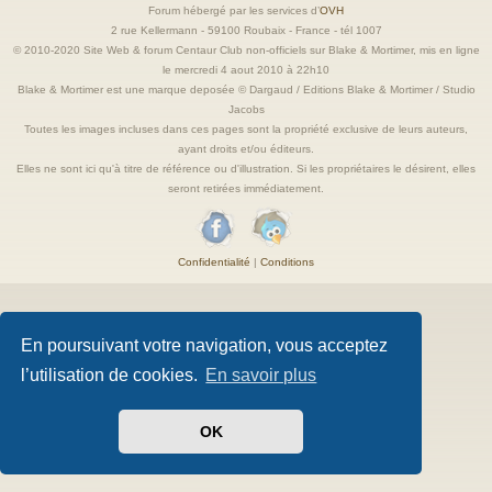
Forum hébergé par les services d’
OVH
2 rue Kellermann - 59100 Roubaix - France - tél 1007
© 2010-2020 Site Web & forum Centaur Club non-officiels sur Blake & Mortimer, mis en ligne
le mercredi 4 aout 2010 à 22h10
Blake & Mortimer est une marque deposée © Dargaud / Editions Blake & Mortimer / Studio
Jacobs
Toutes les images incluses dans ces pages sont la propriété exclusive de leurs auteurs,
ayant droits et/ou éditeurs.
Elles ne sont ici qu'à titre de référence ou d'illustration. Si les propriétaires le désirent, elles
seront retirées immédiatement.
Confidentialité
|
Conditions
En poursuivant votre navigation, vous acceptez
l’utilisation de cookies.
En savoir plus
OK