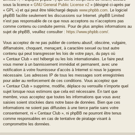
sous la licence «
GNU General Public License v2
» (désigné ci-après par
« GPL ») et qui peut être téléchargé depuis
www.phpbb.com
. Le logiciel
phpBB facilite seulement les discussions sur Internet. phpBB Limited
n’est pas responsable de ce que nous acceptons ou n’acceptons pas
comme contenu ou conduite permis. Pour de plus amples informations au
sujet de phpBB, veuillez consulter :
https://www.phpbb.com/
.
Vous acceptez de ne pas publier de contenu abusif, obscène, vulgaire,
diffamatoire, choquant, menaçant, à caractère sexuel ou tout autre
contenu qui peut transgresser les lois de votre pays, du pays où
« Centaur Club » est hébergé ou les lois internationales. Le faire peut
vous mener à un bannissement immédiat et permanent, avec une
notification à votre fournisseur d’accès à Internet si nous le jugeons
nécessaire. Les adresses IP de tous les messages sont enregistrées
pour aider au renforcement de ces conditions. Vous acceptez que
« Centaur Club » supprime, modifie, déplace ou verrouille n’importe quel
sujet lorsque nous estimons que cela est nécessaire. En tant que
membre, vous acceptez que toutes les informations que vous avez
saisies soient stockées dans notre base de données. Bien que ces
informations ne soient pas diffusées à une tierce partie sans votre
consentement, ni « Centaur Club », ni phpBB ne pourront être tenus
comme responsables en cas de tentative de piratage visant à
compromettre les données.