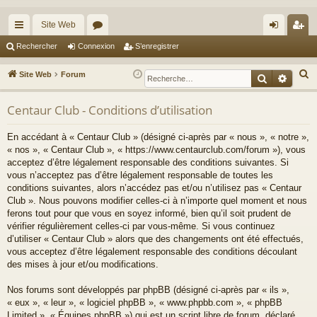
Site Web
cc
or
on
’e
Rechercher
Connexion
S’enregistrer
ès
u
ne
nr
R
Site Web
Forum
Recherche
Reche
ra
m
xi
eg
e
c
Centaur Club - Conditions d’utilisation
pi
s
on
ist
h
de
re
En accédant à « Centaur Club » (désigné ci-après par « nous », « notre »,
e
« nos », « Centaur Club », « https://www.centaurclub.com/forum »), vous
r
r
acceptez d’être légalement responsable des conditions suivantes. Si
c
vous n’acceptez pas d’être légalement responsable de toutes les
h
conditions suivantes, alors n’accédez pas et/ou n’utilisez pas « Centaur
e
Club ». Nous pouvons modifier celles-ci à n’importe quel moment et nous
ferons tout pour que vous en soyez informé, bien qu’il soit prudent de
r
vérifier régulièrement celles-ci par vous-même. Si vous continuez
d’utiliser « Centaur Club » alors que des changements ont été effectués,
vous acceptez d’être légalement responsable des conditions découlant
des mises à jour et/ou modifications.
Nos forums sont développés par phpBB (désigné ci-après par « ils »,
« eux », « leur », « logiciel phpBB », « www.phpbb.com », « phpBB
Limited », « Équipes phpBB ») qui est un script libre de forum, déclaré