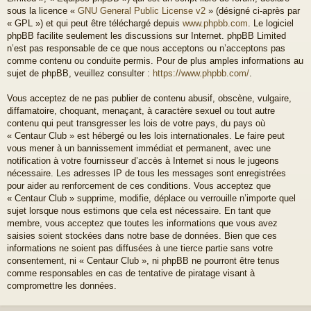
sous la licence «
GNU General Public License v2
» (désigné ci-après par
« GPL ») et qui peut être téléchargé depuis
www.phpbb.com
. Le logiciel
phpBB facilite seulement les discussions sur Internet. phpBB Limited
n’est pas responsable de ce que nous acceptons ou n’acceptons pas
comme contenu ou conduite permis. Pour de plus amples informations au
sujet de phpBB, veuillez consulter :
https://www.phpbb.com/
.
Vous acceptez de ne pas publier de contenu abusif, obscène, vulgaire,
diffamatoire, choquant, menaçant, à caractère sexuel ou tout autre
contenu qui peut transgresser les lois de votre pays, du pays où
« Centaur Club » est hébergé ou les lois internationales. Le faire peut
vous mener à un bannissement immédiat et permanent, avec une
notification à votre fournisseur d’accès à Internet si nous le jugeons
nécessaire. Les adresses IP de tous les messages sont enregistrées
pour aider au renforcement de ces conditions. Vous acceptez que
« Centaur Club » supprime, modifie, déplace ou verrouille n’importe quel
sujet lorsque nous estimons que cela est nécessaire. En tant que
membre, vous acceptez que toutes les informations que vous avez
saisies soient stockées dans notre base de données. Bien que ces
informations ne soient pas diffusées à une tierce partie sans votre
consentement, ni « Centaur Club », ni phpBB ne pourront être tenus
comme responsables en cas de tentative de piratage visant à
compromettre les données.