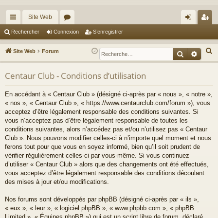
Site Web
cc
or
on
’e
Rechercher
Connexion
S’enregistrer
ès
u
ne
nr
R
Site Web
Forum
Recherche
Reche
ra
m
xi
eg
e
c
Centaur Club - Conditions d’utilisation
pi
s
on
ist
h
de
re
En accédant à « Centaur Club » (désigné ci-après par « nous », « notre »,
e
« nos », « Centaur Club », « https://www.centaurclub.com/forum »), vous
r
r
acceptez d’être légalement responsable des conditions suivantes. Si
c
vous n’acceptez pas d’être légalement responsable de toutes les
h
conditions suivantes, alors n’accédez pas et/ou n’utilisez pas « Centaur
e
Club ». Nous pouvons modifier celles-ci à n’importe quel moment et nous
ferons tout pour que vous en soyez informé, bien qu’il soit prudent de
r
vérifier régulièrement celles-ci par vous-même. Si vous continuez
d’utiliser « Centaur Club » alors que des changements ont été effectués,
vous acceptez d’être légalement responsable des conditions découlant
des mises à jour et/ou modifications.
Nos forums sont développés par phpBB (désigné ci-après par « ils »,
« eux », « leur », « logiciel phpBB », « www.phpbb.com », « phpBB
Limited », « Équipes phpBB ») qui est un script libre de forum, déclaré