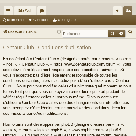
Site Web
cc
or
on
’e
Rechercher
Connexion
S’enregistrer
ès
u
ne
nr
R
Site Web
Forum
Recherche
Reche
ra
m
xi
eg
e
c
Centaur Club - Conditions d’utilisation
pi
s
on
ist
h
de
re
En accédant à « Centaur Club » (désigné ci-après par « nous », « notre »,
e
« nos », « Centaur Club », « https://www.centaurclub.com/forum »), vous
r
r
acceptez d’être légalement responsable des conditions suivantes. Si
c
vous n’acceptez pas d’être légalement responsable de toutes les
h
conditions suivantes, alors n’accédez pas et/ou n’utilisez pas « Centaur
e
Club ». Nous pouvons modifier celles-ci à n’importe quel moment et nous
ferons tout pour que vous en soyez informé, bien qu’il soit prudent de
r
vérifier régulièrement celles-ci par vous-même. Si vous continuez
d’utiliser « Centaur Club » alors que des changements ont été effectués,
vous acceptez d’être légalement responsable des conditions découlant
des mises à jour et/ou modifications.
Nos forums sont développés par phpBB (désigné ci-après par « ils »,
« eux », « leur », « logiciel phpBB », « www.phpbb.com », « phpBB
Limited », « Équipes phpBB ») qui est un script libre de forum, déclaré