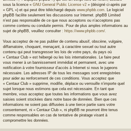
sous la licence «
GNU General Public License v2
» (désigné ci-après par
« GPL ») et qui peut être téléchargé depuis
www.phpbb.com
. Le logiciel
phpBB facilite seulement les discussions sur Internet. phpBB Limited
n’est pas responsable de ce que nous acceptons ou n’acceptons pas
comme contenu ou conduite permis. Pour de plus amples informations au
sujet de phpBB, veuillez consulter :
https://www.phpbb.com/
.
Vous acceptez de ne pas publier de contenu abusif, obscène, vulgaire,
diffamatoire, choquant, menaçant, à caractère sexuel ou tout autre
contenu qui peut transgresser les lois de votre pays, du pays où
« Centaur Club » est hébergé ou les lois internationales. Le faire peut
vous mener à un bannissement immédiat et permanent, avec une
notification à votre fournisseur d’accès à Internet si nous le jugeons
nécessaire. Les adresses IP de tous les messages sont enregistrées
pour aider au renforcement de ces conditions. Vous acceptez que
« Centaur Club » supprime, modifie, déplace ou verrouille n’importe quel
sujet lorsque nous estimons que cela est nécessaire. En tant que
membre, vous acceptez que toutes les informations que vous avez
saisies soient stockées dans notre base de données. Bien que ces
informations ne soient pas diffusées à une tierce partie sans votre
consentement, ni « Centaur Club », ni phpBB ne pourront être tenus
comme responsables en cas de tentative de piratage visant à
compromettre les données.