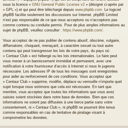
sous la licence «
GNU General Public License v2
» (désigné ci-après par
« GPL ») et qui peut être téléchargé depuis
www.phpbb.com
. Le logiciel
phpBB facilite seulement les discussions sur Internet. phpBB Limited
n’est pas responsable de ce que nous acceptons ou n’acceptons pas
comme contenu ou conduite permis. Pour de plus amples informations au
sujet de phpBB, veuillez consulter :
https://www.phpbb.com/
.
Vous acceptez de ne pas publier de contenu abusif, obscène, vulgaire,
diffamatoire, choquant, menaçant, à caractère sexuel ou tout autre
contenu qui peut transgresser les lois de votre pays, du pays où
« Centaur Club » est hébergé ou les lois internationales. Le faire peut
vous mener à un bannissement immédiat et permanent, avec une
notification à votre fournisseur d’accès à Internet si nous le jugeons
nécessaire. Les adresses IP de tous les messages sont enregistrées
pour aider au renforcement de ces conditions. Vous acceptez que
« Centaur Club » supprime, modifie, déplace ou verrouille n’importe quel
sujet lorsque nous estimons que cela est nécessaire. En tant que
membre, vous acceptez que toutes les informations que vous avez
saisies soient stockées dans notre base de données. Bien que ces
informations ne soient pas diffusées à une tierce partie sans votre
consentement, ni « Centaur Club », ni phpBB ne pourront être tenus
comme responsables en cas de tentative de piratage visant à
compromettre les données.