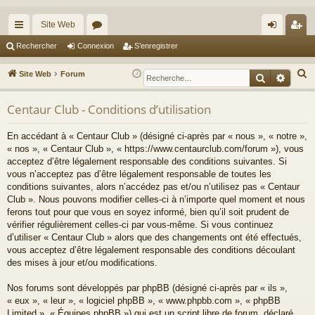
Site Web
cc
or
on
’e
Rechercher
Connexion
S’enregistrer
ès
u
ne
nr
R
Site Web
Forum
Recherche
Reche
ra
m
xi
eg
e
c
Centaur Club - Conditions d’utilisation
pi
s
on
ist
h
de
re
En accédant à « Centaur Club » (désigné ci-après par « nous », « notre »,
e
« nos », « Centaur Club », « https://www.centaurclub.com/forum »), vous
r
r
acceptez d’être légalement responsable des conditions suivantes. Si
c
vous n’acceptez pas d’être légalement responsable de toutes les
h
conditions suivantes, alors n’accédez pas et/ou n’utilisez pas « Centaur
e
Club ». Nous pouvons modifier celles-ci à n’importe quel moment et nous
ferons tout pour que vous en soyez informé, bien qu’il soit prudent de
r
vérifier régulièrement celles-ci par vous-même. Si vous continuez
d’utiliser « Centaur Club » alors que des changements ont été effectués,
vous acceptez d’être légalement responsable des conditions découlant
des mises à jour et/ou modifications.
Nos forums sont développés par phpBB (désigné ci-après par « ils »,
« eux », « leur », « logiciel phpBB », « www.phpbb.com », « phpBB
Limited », « Équipes phpBB ») qui est un script libre de forum, déclaré