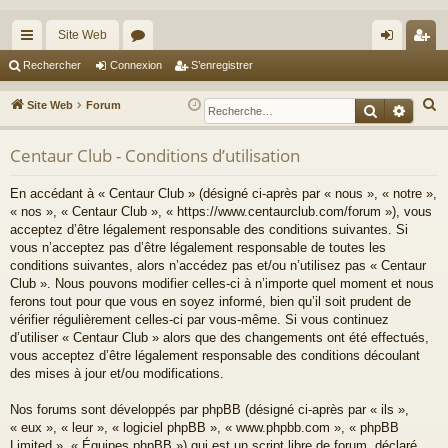
Site Web
cc
or
on
’e
Rechercher
Connexion
S’enregistrer
ès
u
ne
nr
R
Site Web
Forum
Recherche
Reche
ra
m
xi
eg
e
c
Centaur Club - Conditions d’utilisation
pi
s
on
ist
h
de
re
En accédant à « Centaur Club » (désigné ci-après par « nous », « notre »,
e
« nos », « Centaur Club », « https://www.centaurclub.com/forum »), vous
r
r
acceptez d’être légalement responsable des conditions suivantes. Si
c
vous n’acceptez pas d’être légalement responsable de toutes les
h
conditions suivantes, alors n’accédez pas et/ou n’utilisez pas « Centaur
e
Club ». Nous pouvons modifier celles-ci à n’importe quel moment et nous
ferons tout pour que vous en soyez informé, bien qu’il soit prudent de
r
vérifier régulièrement celles-ci par vous-même. Si vous continuez
d’utiliser « Centaur Club » alors que des changements ont été effectués,
vous acceptez d’être légalement responsable des conditions découlant
des mises à jour et/ou modifications.
Nos forums sont développés par phpBB (désigné ci-après par « ils »,
« eux », « leur », « logiciel phpBB », « www.phpbb.com », « phpBB
Limited », « Équipes phpBB ») qui est un script libre de forum, déclaré