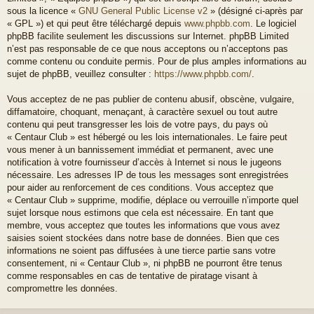
sous la licence «
GNU General Public License v2
» (désigné ci-après par
« GPL ») et qui peut être téléchargé depuis
www.phpbb.com
. Le logiciel
phpBB facilite seulement les discussions sur Internet. phpBB Limited
n’est pas responsable de ce que nous acceptons ou n’acceptons pas
comme contenu ou conduite permis. Pour de plus amples informations au
sujet de phpBB, veuillez consulter :
https://www.phpbb.com/
.
Vous acceptez de ne pas publier de contenu abusif, obscène, vulgaire,
diffamatoire, choquant, menaçant, à caractère sexuel ou tout autre
contenu qui peut transgresser les lois de votre pays, du pays où
« Centaur Club » est hébergé ou les lois internationales. Le faire peut
vous mener à un bannissement immédiat et permanent, avec une
notification à votre fournisseur d’accès à Internet si nous le jugeons
nécessaire. Les adresses IP de tous les messages sont enregistrées
pour aider au renforcement de ces conditions. Vous acceptez que
« Centaur Club » supprime, modifie, déplace ou verrouille n’importe quel
sujet lorsque nous estimons que cela est nécessaire. En tant que
membre, vous acceptez que toutes les informations que vous avez
saisies soient stockées dans notre base de données. Bien que ces
informations ne soient pas diffusées à une tierce partie sans votre
consentement, ni « Centaur Club », ni phpBB ne pourront être tenus
comme responsables en cas de tentative de piratage visant à
compromettre les données.