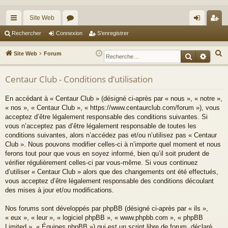
Site Web
cc
or
on
’e
Rechercher
Connexion
S’enregistrer
ès
u
ne
nr
R
Site Web
Forum
Recherche
Reche
ra
m
xi
eg
e
c
Centaur Club - Conditions d’utilisation
pi
s
on
ist
h
de
re
En accédant à « Centaur Club » (désigné ci-après par « nous », « notre »,
e
« nos », « Centaur Club », « https://www.centaurclub.com/forum »), vous
r
r
acceptez d’être légalement responsable des conditions suivantes. Si
c
vous n’acceptez pas d’être légalement responsable de toutes les
h
conditions suivantes, alors n’accédez pas et/ou n’utilisez pas « Centaur
e
Club ». Nous pouvons modifier celles-ci à n’importe quel moment et nous
ferons tout pour que vous en soyez informé, bien qu’il soit prudent de
r
vérifier régulièrement celles-ci par vous-même. Si vous continuez
d’utiliser « Centaur Club » alors que des changements ont été effectués,
vous acceptez d’être légalement responsable des conditions découlant
des mises à jour et/ou modifications.
Nos forums sont développés par phpBB (désigné ci-après par « ils »,
« eux », « leur », « logiciel phpBB », « www.phpbb.com », « phpBB
Limited », « Équipes phpBB ») qui est un script libre de forum, déclaré