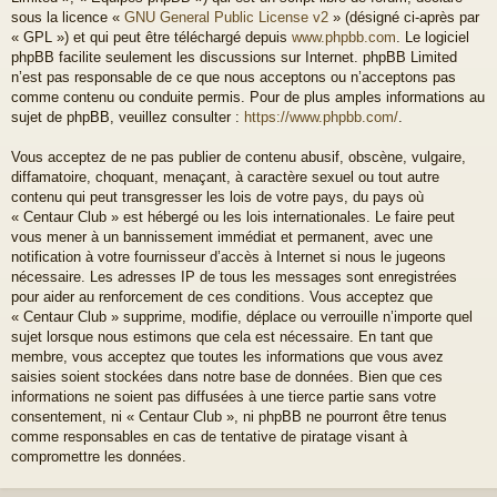
sous la licence «
GNU General Public License v2
» (désigné ci-après par
« GPL ») et qui peut être téléchargé depuis
www.phpbb.com
. Le logiciel
phpBB facilite seulement les discussions sur Internet. phpBB Limited
n’est pas responsable de ce que nous acceptons ou n’acceptons pas
comme contenu ou conduite permis. Pour de plus amples informations au
sujet de phpBB, veuillez consulter :
https://www.phpbb.com/
.
Vous acceptez de ne pas publier de contenu abusif, obscène, vulgaire,
diffamatoire, choquant, menaçant, à caractère sexuel ou tout autre
contenu qui peut transgresser les lois de votre pays, du pays où
« Centaur Club » est hébergé ou les lois internationales. Le faire peut
vous mener à un bannissement immédiat et permanent, avec une
notification à votre fournisseur d’accès à Internet si nous le jugeons
nécessaire. Les adresses IP de tous les messages sont enregistrées
pour aider au renforcement de ces conditions. Vous acceptez que
« Centaur Club » supprime, modifie, déplace ou verrouille n’importe quel
sujet lorsque nous estimons que cela est nécessaire. En tant que
membre, vous acceptez que toutes les informations que vous avez
saisies soient stockées dans notre base de données. Bien que ces
informations ne soient pas diffusées à une tierce partie sans votre
consentement, ni « Centaur Club », ni phpBB ne pourront être tenus
comme responsables en cas de tentative de piratage visant à
compromettre les données.