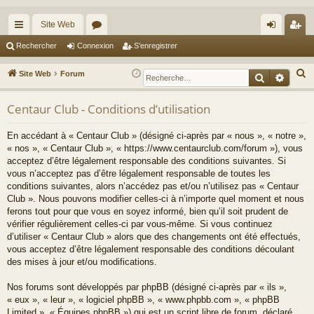
Site Web
cc
or
on
’e
Rechercher
Connexion
S’enregistrer
ès
u
ne
nr
R
Site Web
Forum
Recherche
Reche
ra
m
xi
eg
e
c
Centaur Club - Conditions d’utilisation
pi
s
on
ist
h
de
re
En accédant à « Centaur Club » (désigné ci-après par « nous », « notre »,
e
« nos », « Centaur Club », « https://www.centaurclub.com/forum »), vous
r
r
acceptez d’être légalement responsable des conditions suivantes. Si
c
vous n’acceptez pas d’être légalement responsable de toutes les
h
conditions suivantes, alors n’accédez pas et/ou n’utilisez pas « Centaur
e
Club ». Nous pouvons modifier celles-ci à n’importe quel moment et nous
ferons tout pour que vous en soyez informé, bien qu’il soit prudent de
r
vérifier régulièrement celles-ci par vous-même. Si vous continuez
d’utiliser « Centaur Club » alors que des changements ont été effectués,
vous acceptez d’être légalement responsable des conditions découlant
des mises à jour et/ou modifications.
Nos forums sont développés par phpBB (désigné ci-après par « ils »,
« eux », « leur », « logiciel phpBB », « www.phpbb.com », « phpBB
Limited », « Équipes phpBB ») qui est un script libre de forum, déclaré