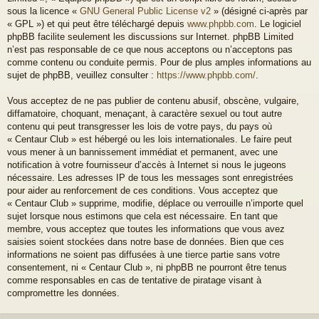
sous la licence «
GNU General Public License v2
» (désigné ci-après par
« GPL ») et qui peut être téléchargé depuis
www.phpbb.com
. Le logiciel
phpBB facilite seulement les discussions sur Internet. phpBB Limited
n’est pas responsable de ce que nous acceptons ou n’acceptons pas
comme contenu ou conduite permis. Pour de plus amples informations au
sujet de phpBB, veuillez consulter :
https://www.phpbb.com/
.
Vous acceptez de ne pas publier de contenu abusif, obscène, vulgaire,
diffamatoire, choquant, menaçant, à caractère sexuel ou tout autre
contenu qui peut transgresser les lois de votre pays, du pays où
« Centaur Club » est hébergé ou les lois internationales. Le faire peut
vous mener à un bannissement immédiat et permanent, avec une
notification à votre fournisseur d’accès à Internet si nous le jugeons
nécessaire. Les adresses IP de tous les messages sont enregistrées
pour aider au renforcement de ces conditions. Vous acceptez que
« Centaur Club » supprime, modifie, déplace ou verrouille n’importe quel
sujet lorsque nous estimons que cela est nécessaire. En tant que
membre, vous acceptez que toutes les informations que vous avez
saisies soient stockées dans notre base de données. Bien que ces
informations ne soient pas diffusées à une tierce partie sans votre
consentement, ni « Centaur Club », ni phpBB ne pourront être tenus
comme responsables en cas de tentative de piratage visant à
compromettre les données.