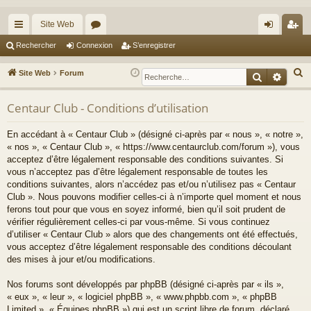
Site Web
cc
or
on
’e
Rechercher
Connexion
S’enregistrer
ès
u
ne
nr
R
Site Web
Forum
Recherche
Reche
ra
m
xi
eg
e
c
Centaur Club - Conditions d’utilisation
pi
s
on
ist
h
de
re
En accédant à « Centaur Club » (désigné ci-après par « nous », « notre »,
e
« nos », « Centaur Club », « https://www.centaurclub.com/forum »), vous
r
r
acceptez d’être légalement responsable des conditions suivantes. Si
c
vous n’acceptez pas d’être légalement responsable de toutes les
h
conditions suivantes, alors n’accédez pas et/ou n’utilisez pas « Centaur
e
Club ». Nous pouvons modifier celles-ci à n’importe quel moment et nous
ferons tout pour que vous en soyez informé, bien qu’il soit prudent de
r
vérifier régulièrement celles-ci par vous-même. Si vous continuez
d’utiliser « Centaur Club » alors que des changements ont été effectués,
vous acceptez d’être légalement responsable des conditions découlant
des mises à jour et/ou modifications.
Nos forums sont développés par phpBB (désigné ci-après par « ils »,
« eux », « leur », « logiciel phpBB », « www.phpbb.com », « phpBB
Limited », « Équipes phpBB ») qui est un script libre de forum, déclaré