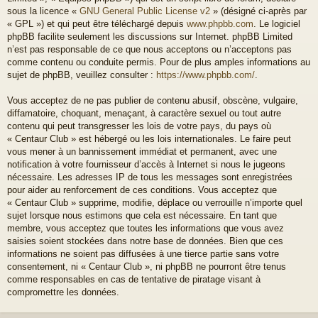
sous la licence «
GNU General Public License v2
» (désigné ci-après par
« GPL ») et qui peut être téléchargé depuis
www.phpbb.com
. Le logiciel
phpBB facilite seulement les discussions sur Internet. phpBB Limited
n’est pas responsable de ce que nous acceptons ou n’acceptons pas
comme contenu ou conduite permis. Pour de plus amples informations au
sujet de phpBB, veuillez consulter :
https://www.phpbb.com/
.
Vous acceptez de ne pas publier de contenu abusif, obscène, vulgaire,
diffamatoire, choquant, menaçant, à caractère sexuel ou tout autre
contenu qui peut transgresser les lois de votre pays, du pays où
« Centaur Club » est hébergé ou les lois internationales. Le faire peut
vous mener à un bannissement immédiat et permanent, avec une
notification à votre fournisseur d’accès à Internet si nous le jugeons
nécessaire. Les adresses IP de tous les messages sont enregistrées
pour aider au renforcement de ces conditions. Vous acceptez que
« Centaur Club » supprime, modifie, déplace ou verrouille n’importe quel
sujet lorsque nous estimons que cela est nécessaire. En tant que
membre, vous acceptez que toutes les informations que vous avez
saisies soient stockées dans notre base de données. Bien que ces
informations ne soient pas diffusées à une tierce partie sans votre
consentement, ni « Centaur Club », ni phpBB ne pourront être tenus
comme responsables en cas de tentative de piratage visant à
compromettre les données.