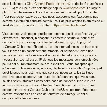
sous la licence «
GNU General Public License v2
» (désigné ci-après par
« GPL ») et qui peut être téléchargé depuis
www.phpbb.com
. Le logiciel
phpBB facilite seulement les discussions sur Internet. phpBB Limited
n’est pas responsable de ce que nous acceptons ou n’acceptons pas
comme contenu ou conduite permis. Pour de plus amples informations au
sujet de phpBB, veuillez consulter :
https://www.phpbb.com/
.
Vous acceptez de ne pas publier de contenu abusif, obscène, vulgaire,
diffamatoire, choquant, menaçant, à caractère sexuel ou tout autre
contenu qui peut transgresser les lois de votre pays, du pays où
« Centaur Club » est hébergé ou les lois internationales. Le faire peut
vous mener à un bannissement immédiat et permanent, avec une
notification à votre fournisseur d’accès à Internet si nous le jugeons
nécessaire. Les adresses IP de tous les messages sont enregistrées
pour aider au renforcement de ces conditions. Vous acceptez que
« Centaur Club » supprime, modifie, déplace ou verrouille n’importe quel
sujet lorsque nous estimons que cela est nécessaire. En tant que
membre, vous acceptez que toutes les informations que vous avez
saisies soient stockées dans notre base de données. Bien que ces
informations ne soient pas diffusées à une tierce partie sans votre
consentement, ni « Centaur Club », ni phpBB ne pourront être tenus
comme responsables en cas de tentative de piratage visant à
compromettre les données.