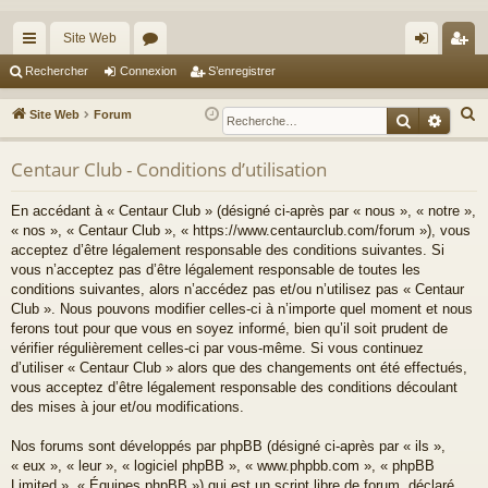
Site Web
cc
or
on
’e
Rechercher
Connexion
S’enregistrer
ès
u
ne
nr
R
Site Web
Forum
Recherche
Reche
ra
m
xi
eg
e
c
Centaur Club - Conditions d’utilisation
pi
s
on
ist
h
de
re
En accédant à « Centaur Club » (désigné ci-après par « nous », « notre »,
e
« nos », « Centaur Club », « https://www.centaurclub.com/forum »), vous
r
r
acceptez d’être légalement responsable des conditions suivantes. Si
c
vous n’acceptez pas d’être légalement responsable de toutes les
h
conditions suivantes, alors n’accédez pas et/ou n’utilisez pas « Centaur
e
Club ». Nous pouvons modifier celles-ci à n’importe quel moment et nous
ferons tout pour que vous en soyez informé, bien qu’il soit prudent de
r
vérifier régulièrement celles-ci par vous-même. Si vous continuez
d’utiliser « Centaur Club » alors que des changements ont été effectués,
vous acceptez d’être légalement responsable des conditions découlant
des mises à jour et/ou modifications.
Nos forums sont développés par phpBB (désigné ci-après par « ils »,
« eux », « leur », « logiciel phpBB », « www.phpbb.com », « phpBB
Limited », « Équipes phpBB ») qui est un script libre de forum, déclaré