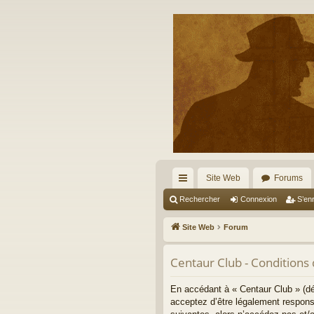
Site Web
Forums
cc
Rechercher
Connexion
S’enr
ès
Site Web
Forum
ra
Centaur Club - Conditions d
pi
de
En accédant à « Centaur Club » (dé
acceptez d’être légalement respons