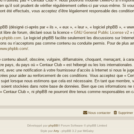
u n’utilisez pas « Centaur Club ». Nous pouvons modifier celles-ci à n’impor
n qu’il soit prudent de vérifier régulièrement celles-ci par vous-même. Si vous
nt été effectués, vous acceptez d’être légalement responsable des condition
BB (désigné ci-après par « ils », « eux », « leur », « logiciel phpBB », « w
t libre de forum, déclaré sous la licence «
GNU General Public License v2
» 
.phpbb.com
. Le logiciel phpBB facilite seulement les discussions sur Intern
ons ou n’acceptons pas comme contenu ou conduite permis. Pour de plus amp
/www.phpbb.com/
.
 contenu abusif, obscène, vulgaire, diffamatoire, choquant, menaçant, à cara
otre pays, du pays où « Centaur Club » est hébergé ou les lois internationales
, avec une notification à votre fournisseur d’accès à Internet si nous le ju
rées pour aider au renforcement de ces conditions. Vous acceptez que « Cen
el sujet lorsque nous estimons que cela est nécessaire. En tant que membre, 
 soient stockées dans notre base de données. Bien que ces informations ne s
 « Centaur Club », ni phpBB ne pourront être tenus comme responsables en ca
Nous contacter
Supprimer 
Développé par
phpBB
® Forum Software © phpBB Limited
Style par
Arty
- phpBB 3.2 par MrGaby