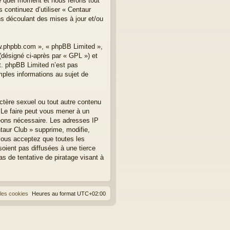
te quel moment et nous ferons tout
 continuez d’utiliser « Centaur
s découlant des mises à jour et/ou
ww.phpbb.com », « phpBB Limited »,
(désigné ci-après par « GPL ») et
et. phpBB Limited n’est pas
les informations au sujet de
ctère sexuel ou tout autre contenu
. Le faire peut vous mener à un
geons nécessaire. Les adresses IP
taur Club » supprime, modifie,
vous acceptez que toutes les
oient pas diffusées à une tierce
s de tentative de piratage visant à
les cookies
Heures au format
UTC+02:00