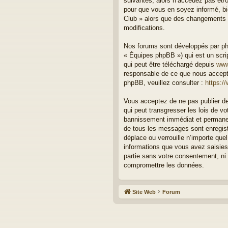
suivantes, alors n’accédez pas et/o
pour que vous en soyez informé, bie
Club » alors que des changements o
modifications.
Nos forums sont développés par php
« Équipes phpBB ») qui est un scrip
qui peut être téléchargé depuis
www
responsable de ce que nous accept
phpBB, veuillez consulter :
https:/
Vous acceptez de ne pas publier de
qui peut transgresser les lois de v
bannissement immédiat et permanent
de tous les messages sont enregist
déplace ou verrouille n’importe qu
informations que vous avez saisies
partie sans votre consentement, ni
compromettre les données.
Site Web
Forum