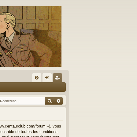
A
FA
on
’e
Q
ne
nr
Rechercher
Recherche avancée
xi
eg
on
ist
re
www.centaurclub.com/forum »), vous
onsable de toutes les conditions
r