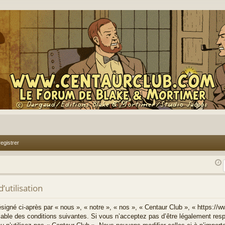
egistrer
’utilisation
signé ci-après par « nous », « notre », « nos », « Centaur Club », « https://
able des conditions suivantes. Si vous n’acceptez pas d’être légalement resp