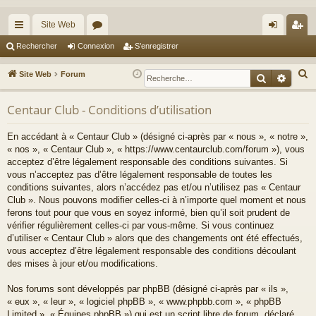
Site Web
cc
or
on
’e
Rechercher
Connexion
S’enregistrer
ès
u
ne
nr
R
Site Web
Forum
Recherche
Reche
ra
m
xi
eg
e
c
Centaur Club - Conditions d’utilisation
pi
s
on
ist
h
de
re
En accédant à « Centaur Club » (désigné ci-après par « nous », « notre »,
e
« nos », « Centaur Club », « https://www.centaurclub.com/forum »), vous
r
r
acceptez d’être légalement responsable des conditions suivantes. Si
c
vous n’acceptez pas d’être légalement responsable de toutes les
h
conditions suivantes, alors n’accédez pas et/ou n’utilisez pas « Centaur
e
Club ». Nous pouvons modifier celles-ci à n’importe quel moment et nous
ferons tout pour que vous en soyez informé, bien qu’il soit prudent de
r
vérifier régulièrement celles-ci par vous-même. Si vous continuez
d’utiliser « Centaur Club » alors que des changements ont été effectués,
vous acceptez d’être légalement responsable des conditions découlant
des mises à jour et/ou modifications.
Nos forums sont développés par phpBB (désigné ci-après par « ils »,
« eux », « leur », « logiciel phpBB », « www.phpbb.com », « phpBB
Limited », « Équipes phpBB ») qui est un script libre de forum, déclaré