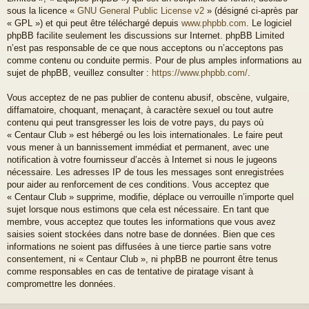
sous la licence «
GNU General Public License v2
» (désigné ci-après par
« GPL ») et qui peut être téléchargé depuis
www.phpbb.com
. Le logiciel
phpBB facilite seulement les discussions sur Internet. phpBB Limited
n’est pas responsable de ce que nous acceptons ou n’acceptons pas
comme contenu ou conduite permis. Pour de plus amples informations au
sujet de phpBB, veuillez consulter :
https://www.phpbb.com/
.
Vous acceptez de ne pas publier de contenu abusif, obscène, vulgaire,
diffamatoire, choquant, menaçant, à caractère sexuel ou tout autre
contenu qui peut transgresser les lois de votre pays, du pays où
« Centaur Club » est hébergé ou les lois internationales. Le faire peut
vous mener à un bannissement immédiat et permanent, avec une
notification à votre fournisseur d’accès à Internet si nous le jugeons
nécessaire. Les adresses IP de tous les messages sont enregistrées
pour aider au renforcement de ces conditions. Vous acceptez que
« Centaur Club » supprime, modifie, déplace ou verrouille n’importe quel
sujet lorsque nous estimons que cela est nécessaire. En tant que
membre, vous acceptez que toutes les informations que vous avez
saisies soient stockées dans notre base de données. Bien que ces
informations ne soient pas diffusées à une tierce partie sans votre
consentement, ni « Centaur Club », ni phpBB ne pourront être tenus
comme responsables en cas de tentative de piratage visant à
compromettre les données.