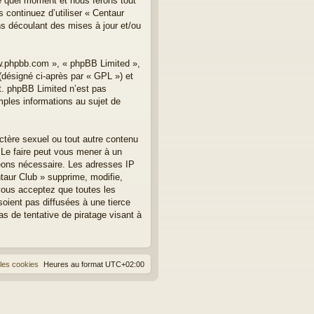
te quel moment et nous ferons tout
 continuez d’utiliser « Centaur
s découlant des mises à jour et/ou
ww.phpbb.com », « phpBB Limited »,
(désigné ci-après par « GPL ») et
et. phpBB Limited n’est pas
les informations au sujet de
ctère sexuel ou tout autre contenu
. Le faire peut vous mener à un
geons nécessaire. Les adresses IP
taur Club » supprime, modifie,
vous acceptez que toutes les
oient pas diffusées à une tierce
s de tentative de piratage visant à
les cookies
Heures au format
UTC+02:00