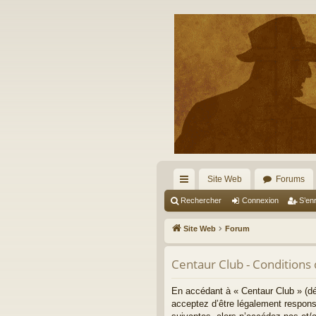
Site Web
Forums
cc
Rechercher
Connexion
S’enr
ès
Site Web
Forum
ra
Centaur Club - Conditions d
pi
de
En accédant à « Centaur Club » (dé
acceptez d’être légalement respons