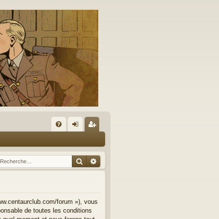
A
FA
on
’e
Q
ne
nr
Rechercher
Recherche avancée
xi
eg
on
ist
re
www.centaurclub.com/forum »), vous
onsable de toutes les conditions
r