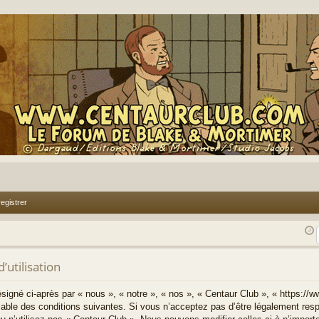
egistrer
’utilisation
signé ci-après par « nous », « notre », « nos », « Centaur Club », « https://
able des conditions suivantes. Si vous n’acceptez pas d’être légalement resp