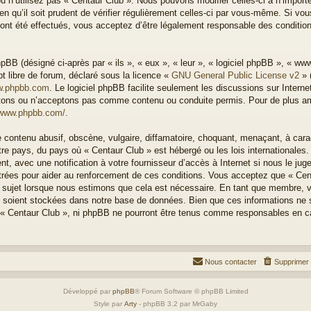
u n’utilisez pas « Centaur Club ». Nous pouvons modifier celles-ci à n’impor
n qu’il soit prudent de vérifier régulièrement celles-ci par vous-même. Si vous
nt été effectués, vous acceptez d’être légalement responsable des condition
BB (désigné ci-après par « ils », « eux », « leur », « logiciel phpBB », « w
t libre de forum, déclaré sous la licence «
GNU General Public License v2
» 
.phpbb.com
. Le logiciel phpBB facilite seulement les discussions sur Intern
ons ou n’acceptons pas comme contenu ou conduite permis. Pour de plus amp
/www.phpbb.com/
.
 contenu abusif, obscène, vulgaire, diffamatoire, choquant, menaçant, à cara
otre pays, du pays où « Centaur Club » est hébergé ou les lois internationales
, avec une notification à votre fournisseur d’accès à Internet si nous le ju
rées pour aider au renforcement de ces conditions. Vous acceptez que « Cen
el sujet lorsque nous estimons que cela est nécessaire. En tant que membre, 
 soient stockées dans notre base de données. Bien que ces informations ne s
 « Centaur Club », ni phpBB ne pourront être tenus comme responsables en ca
Nous contacter
Supprimer 
Développé par
phpBB
® Forum Software © phpBB Limited
Style par
Arty
- phpBB 3.2 par MrGaby