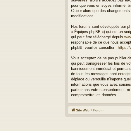
suivantes, alors n’accédez pas et/o
pour que vous en soyez informé, bie
Club » alors que des changements o
modifications.
Nos forums sont développés par php
« Équipes phpBB ») qui est un scrip
qui peut être téléchargé depuis
www
responsable de ce que nous accept
phpBB, veuillez consulter :
https:/
Vous acceptez de ne pas publier de
qui peut transgresser les lois de v
bannissement immédiat et permanent
de tous les messages sont enregist
déplace ou verrouille n’importe qu
informations que vous avez saisies
partie sans votre consentement, ni
compromettre les données.
Site Web
Forum