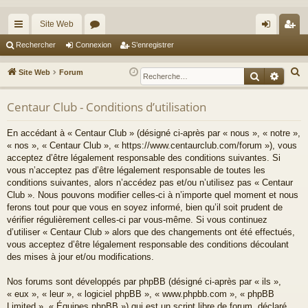
Site Web
cc
or
on
’e
Rechercher
Connexion
S’enregistrer
ès
u
ne
nr
R
Site Web
Forum
Recherche
Reche
ra
m
xi
eg
e
c
Centaur Club - Conditions d’utilisation
pi
s
on
ist
h
de
re
En accédant à « Centaur Club » (désigné ci-après par « nous », « notre »,
e
« nos », « Centaur Club », « https://www.centaurclub.com/forum »), vous
r
r
acceptez d’être légalement responsable des conditions suivantes. Si
c
vous n’acceptez pas d’être légalement responsable de toutes les
h
conditions suivantes, alors n’accédez pas et/ou n’utilisez pas « Centaur
e
Club ». Nous pouvons modifier celles-ci à n’importe quel moment et nous
ferons tout pour que vous en soyez informé, bien qu’il soit prudent de
r
vérifier régulièrement celles-ci par vous-même. Si vous continuez
d’utiliser « Centaur Club » alors que des changements ont été effectués,
vous acceptez d’être légalement responsable des conditions découlant
des mises à jour et/ou modifications.
Nos forums sont développés par phpBB (désigné ci-après par « ils »,
« eux », « leur », « logiciel phpBB », « www.phpbb.com », « phpBB
Limited », « Équipes phpBB ») qui est un script libre de forum, déclaré