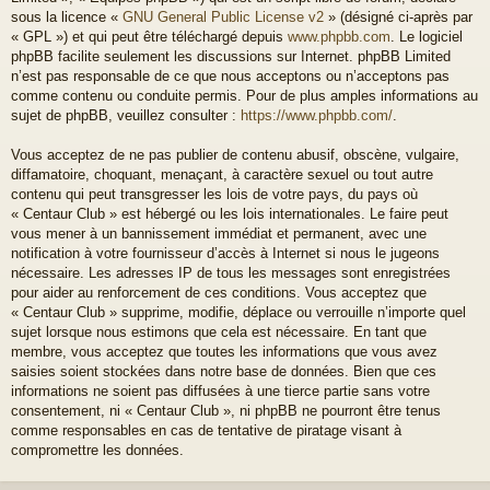
sous la licence «
GNU General Public License v2
» (désigné ci-après par
« GPL ») et qui peut être téléchargé depuis
www.phpbb.com
. Le logiciel
phpBB facilite seulement les discussions sur Internet. phpBB Limited
n’est pas responsable de ce que nous acceptons ou n’acceptons pas
comme contenu ou conduite permis. Pour de plus amples informations au
sujet de phpBB, veuillez consulter :
https://www.phpbb.com/
.
Vous acceptez de ne pas publier de contenu abusif, obscène, vulgaire,
diffamatoire, choquant, menaçant, à caractère sexuel ou tout autre
contenu qui peut transgresser les lois de votre pays, du pays où
« Centaur Club » est hébergé ou les lois internationales. Le faire peut
vous mener à un bannissement immédiat et permanent, avec une
notification à votre fournisseur d’accès à Internet si nous le jugeons
nécessaire. Les adresses IP de tous les messages sont enregistrées
pour aider au renforcement de ces conditions. Vous acceptez que
« Centaur Club » supprime, modifie, déplace ou verrouille n’importe quel
sujet lorsque nous estimons que cela est nécessaire. En tant que
membre, vous acceptez que toutes les informations que vous avez
saisies soient stockées dans notre base de données. Bien que ces
informations ne soient pas diffusées à une tierce partie sans votre
consentement, ni « Centaur Club », ni phpBB ne pourront être tenus
comme responsables en cas de tentative de piratage visant à
compromettre les données.