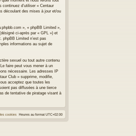
te quel moment et nous ferons tout
 continuez d’utiliser « Centaur
s découlant des mises à jour et/ou
ww.phpbb.com », « phpBB Limited »,
(désigné ci-après par « GPL ») et
et. phpBB Limited n’est pas
les informations au sujet de
ctère sexuel ou tout autre contenu
. Le faire peut vous mener à un
geons nécessaire. Les adresses IP
taur Club » supprime, modifie,
vous acceptez que toutes les
oient pas diffusées à une tierce
s de tentative de piratage visant à
les cookies
Heures au format
UTC+02:00