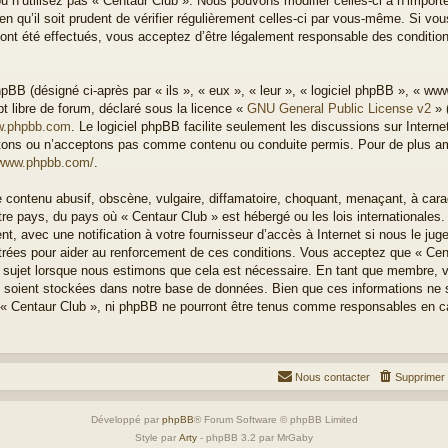
u n’utilisez pas « Centaur Club ». Nous pouvons modifier celles-ci à n’impor
n qu’il soit prudent de vérifier régulièrement celles-ci par vous-même. Si vous
nt été effectués, vous acceptez d’être légalement responsable des condition
BB (désigné ci-après par « ils », « eux », « leur », « logiciel phpBB », « w
t libre de forum, déclaré sous la licence «
GNU General Public License v2
» 
.phpbb.com
. Le logiciel phpBB facilite seulement les discussions sur Intern
ons ou n’acceptons pas comme contenu ou conduite permis. Pour de plus amp
/www.phpbb.com/
.
 contenu abusif, obscène, vulgaire, diffamatoire, choquant, menaçant, à cara
otre pays, du pays où « Centaur Club » est hébergé ou les lois internationales
, avec une notification à votre fournisseur d’accès à Internet si nous le ju
rées pour aider au renforcement de ces conditions. Vous acceptez que « Cen
el sujet lorsque nous estimons que cela est nécessaire. En tant que membre, 
 soient stockées dans notre base de données. Bien que ces informations ne s
 « Centaur Club », ni phpBB ne pourront être tenus comme responsables en ca
Nous contacter
Supprimer 
Développé par
phpBB
® Forum Software © phpBB Limited
Style par
Arty
- phpBB 3.2 par MrGaby