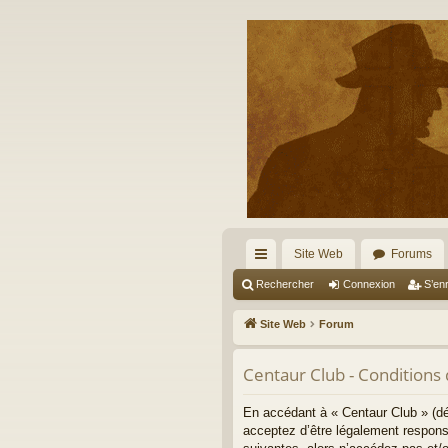
Site Web
Forums
cc
Rechercher
Connexion
S’enr
ès
Site Web
Forum
ra
Centaur Club - Conditions d
pi
de
En accédant à « Centaur Club » (dé
acceptez d’être légalement respons