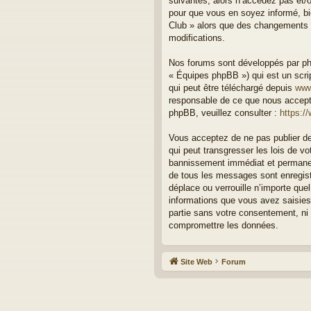
suivantes, alors n’accédez pas et/o
pour que vous en soyez informé, bie
Club » alors que des changements o
modifications.
Nos forums sont développés par php
« Équipes phpBB ») qui est un scrip
qui peut être téléchargé depuis
www
responsable de ce que nous accept
phpBB, veuillez consulter :
https:/
Vous acceptez de ne pas publier de
qui peut transgresser les lois de v
bannissement immédiat et permanent
de tous les messages sont enregist
déplace ou verrouille n’importe qu
informations que vous avez saisies
partie sans votre consentement, ni
compromettre les données.
Site Web
Forum