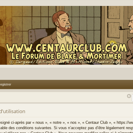
egistrer
’utilisation
signé ci-après par « nous », « notre », « nos », « Centaur Club », « https://
able des conditions suivantes. Si vous n’acceptez pas d’être légalement resp