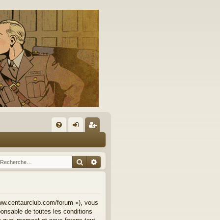
A
FA
on
’e
Q
ne
nr
Rechercher
Recherche avancée
xi
eg
on
ist
re
www.centaurclub.com/forum »), vous
onsable de toutes les conditions
r