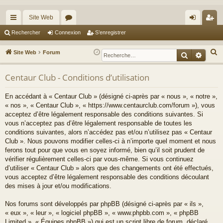
Site Web
cc
or
on
’e
Rechercher
Connexion
S’enregistrer
ès
u
ne
nr
R
Site Web
Forum
Recherche
Reche
ra
m
xi
eg
e
c
Centaur Club - Conditions d’utilisation
pi
s
on
ist
h
de
re
En accédant à « Centaur Club » (désigné ci-après par « nous », « notre »,
e
« nos », « Centaur Club », « https://www.centaurclub.com/forum »), vous
r
r
acceptez d’être légalement responsable des conditions suivantes. Si
c
vous n’acceptez pas d’être légalement responsable de toutes les
h
conditions suivantes, alors n’accédez pas et/ou n’utilisez pas « Centaur
e
Club ». Nous pouvons modifier celles-ci à n’importe quel moment et nous
ferons tout pour que vous en soyez informé, bien qu’il soit prudent de
r
vérifier régulièrement celles-ci par vous-même. Si vous continuez
d’utiliser « Centaur Club » alors que des changements ont été effectués,
vous acceptez d’être légalement responsable des conditions découlant
des mises à jour et/ou modifications.
Nos forums sont développés par phpBB (désigné ci-après par « ils »,
« eux », « leur », « logiciel phpBB », « www.phpbb.com », « phpBB
Limited », « Équipes phpBB ») qui est un script libre de forum, déclaré