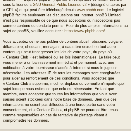
sous la licence «
GNU General Public License v2
» (désigné ci-après par
« GPL ») et qui peut être téléchargé depuis
www.phpbb.com
. Le logiciel
phpBB facilite seulement les discussions sur Internet. phpBB Limited
n’est pas responsable de ce que nous acceptons ou n’acceptons pas
comme contenu ou conduite permis. Pour de plus amples informations au
sujet de phpBB, veuillez consulter :
https://www.phpbb.com/
.
Vous acceptez de ne pas publier de contenu abusif, obscène, vulgaire,
diffamatoire, choquant, menaçant, à caractère sexuel ou tout autre
contenu qui peut transgresser les lois de votre pays, du pays où
« Centaur Club » est hébergé ou les lois internationales. Le faire peut
vous mener à un bannissement immédiat et permanent, avec une
notification à votre fournisseur d’accès à Internet si nous le jugeons
nécessaire. Les adresses IP de tous les messages sont enregistrées
pour aider au renforcement de ces conditions. Vous acceptez que
« Centaur Club » supprime, modifie, déplace ou verrouille n’importe quel
sujet lorsque nous estimons que cela est nécessaire. En tant que
membre, vous acceptez que toutes les informations que vous avez
saisies soient stockées dans notre base de données. Bien que ces
informations ne soient pas diffusées à une tierce partie sans votre
consentement, ni « Centaur Club », ni phpBB ne pourront être tenus
comme responsables en cas de tentative de piratage visant à
compromettre les données.